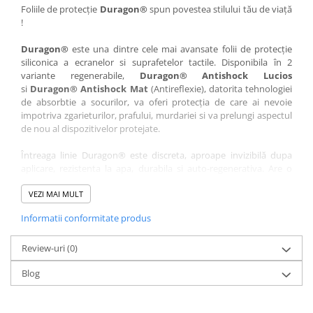
Nokia
Umidigi
Foliile de protecție
Duragon®
spun povestea stilului tău de viață
!
Nothing
verykool
Duragon®
este una dintre cele mai avansate folii de protecție
OnePlus
Vivo
siliconica a ecranelor si suprafetelor tactile. Disponibila în 2
Oppo
Vodafone
variante regenerabile,
Duragon® Antishock Lucios
si
Duragon® Antishock Mat
(Antireflexie), datorita tehnologiei
Orange
Wacom
de absorbtie a socurilor, va oferi protecția de care ai nevoie
Oukitel
Xiaomi
impotriva zgarieturilor, prafului, murdariei si va prelungi aspectul
de nou al dispozitivelor protejate.
Palm
Yezz
Întreaga linie Duragon® este discreta, aproape invizibilă dupa
Panasonic
Zamolxe
aplicare, rezistenta la apa, durabila si auto-regenerativa. Are o
Plum
ZTE
sensibilitate ridicată la atingere, iar luminozitatea afișajului este
complet păstrată.
VEZI MAI MULT
Posh
Informatii conformitate produs
Folia Duragon® vine insotita de un kit complet de instalare ce
Qmobile
conține:
Razer
Review-uri
1 x folie display
(0)
1 x șervețel microfibră
Realme
Blog
1 x mini spray gel
Samsung
1 x mini racletă
Fiecare folie este tăiată astfel încât să fie compatibilă cu modelul
Sharp