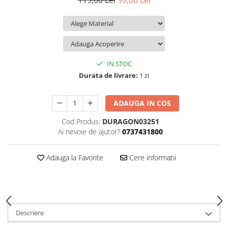
119,00 Lei
99,00 Lei
iQOO
Motorola
Opel
Itel
Nokia
Peugeot
Jolla
OnePlus
Porsche
Kyocera
Oppo
Renault
IN STOC
Lava
Oukitel
Seat
Durata de livrare:
1 zi
Leeco
Plum
Skoda
ADAUGA IN COS
Lenovo
Realme
Ssangyong
Cod Produs:
DURAGON03251
LG
Samsung
Subaru
Ai nevoie de ajutor?
0737431800
Maxwest
Sanko
Suzuki
Meizu
T-Mobile
Tesla
Adauga la Favorite
Cere informatii
Micromax
TCL
Toyota
Microsoft
Tecno
Volkswagen
Motorola
UGEE
Volvo
Descriere
Nio
Ulefone