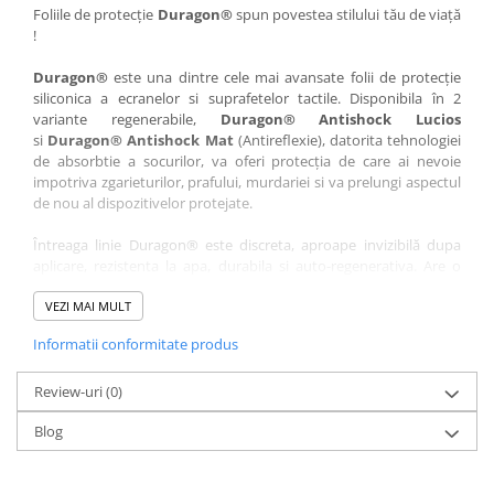
Nokia
Umidigi
Foliile de protecție
Duragon®
spun povestea stilului tău de viață
!
Nothing
verykool
Duragon®
este una dintre cele mai avansate folii de protecție
OnePlus
Vivo
siliconica a ecranelor si suprafetelor tactile. Disponibila în 2
Oppo
Vodafone
variante regenerabile,
Duragon® Antishock Lucios
si
Duragon® Antishock Mat
(Antireflexie), datorita tehnologiei
Orange
Wacom
de absorbtie a socurilor, va oferi protecția de care ai nevoie
Oukitel
Xiaomi
impotriva zgarieturilor, prafului, murdariei si va prelungi aspectul
de nou al dispozitivelor protejate.
Palm
Yezz
Întreaga linie Duragon® este discreta, aproape invizibilă dupa
Panasonic
Zamolxe
aplicare, rezistenta la apa, durabila si auto-regenerativa. Are o
Plum
ZTE
sensibilitate ridicată la atingere, iar luminozitatea afișajului este
complet păstrată.
VEZI MAI MULT
Posh
Informatii conformitate produs
Folia Duragon® vine insotita de un kit complet de instalare ce
Qmobile
conține:
Razer
Review-uri
1 x folie display
(0)
1 x șervețel microfibră
Realme
Blog
1 x mini spray gel
Samsung
1 x mini racletă
Fiecare folie este tăiată astfel încât să fie compatibilă cu modelul
Sharp