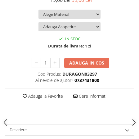
119,00 Lei
99,00 Lei
iQOO
Motorola
Opel
Itel
Nokia
Peugeot
Jolla
OnePlus
Porsche
Kyocera
Oppo
Renault
IN STOC
Lava
Oukitel
Seat
Durata de livrare:
1 zi
Leeco
Plum
Skoda
ADAUGA IN COS
Lenovo
Realme
Ssangyong
Cod Produs:
DURAGON03297
LG
Samsung
Subaru
Ai nevoie de ajutor?
0737431800
Maxwest
Sanko
Suzuki
Meizu
T-Mobile
Tesla
Adauga la Favorite
Cere informatii
Micromax
TCL
Toyota
Microsoft
Tecno
Volkswagen
Motorola
UGEE
Volvo
Descriere
Nio
Ulefone