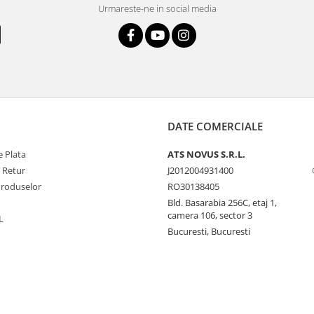
Urmareste-ne in social media
DATE COMERCIALE
 Plata
ATS NOVUS S.R.L.
e Retur
J2012004931400
Produselor
RO30138405
Bld. Basarabia 256C, etaj 1,
camera 106, sector 3
L
Bucuresti, Bucuresti