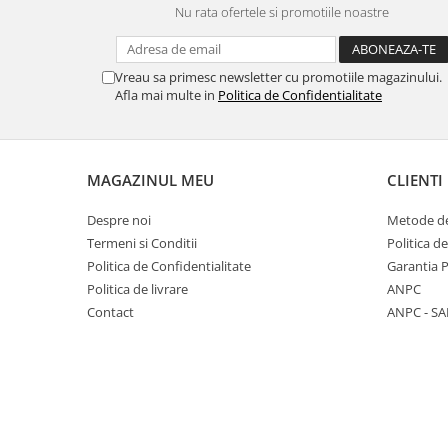
Nu rata ofertele si promotiile noastre
Panasonic
Zamolxe
Plum
ZTE
Vreau sa primesc newsletter cu promotiile magazinului.
Posh
Afla mai multe in
Politica de Confidentialitate
Qmobile
Razer
Realme
MAGAZINUL MEU
CLIENTI
Samsung
Despre noi
Metode de
Sharp
Termeni si Conditii
Politica d
Sonim
Politica de Confidentialitate
Garantia 
Politica de livrare
ANPC
Sony
Contact
ANPC - SA
T-mobile
TCL
Tecno
Ulefone