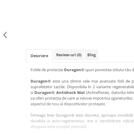
Haier
Huawei
Lexus
Skmei
Honor
HUION
Maserati
Suunto
HP
Icemobile
Mazda
The iHealth
HTC
Infinix
Mercedes-Benz
vivo
Huawei
itel
MG
Xiaomi
Icemobile
Lenovo
Mini Cooper
Review-uri
(0)
Blog
Descriere
Infinix
LG
Mitsubishi
Intex
Microsoft
Nissan
Foliile de protecție
Duragon®
spun povestea stilului tău d
iQOO
Motorola
Opel
Duragon®
este una dintre cele mai avansate folii de pr
suprafetelor tactile. Disponibila în 2 variante regenerabil
Itel
Nokia
Peugeot
si
Duragon® Antishock Mat
(Antireflexie), datorita teh
Jolla
OnePlus
Porsche
va oferi protecția de care ai nevoie impotriva zgarieturilor,
aspectul de nou al dispozitivelor protejate.
Kyocera
Oppo
Renault
Întreaga linie Duragon® este discreta, aproape invizibilă 
Lava
Oukitel
Seat
durabila si auto-regenerativa. Are o sensibilitate ridica
Leeco
Plum
Skoda
afișajului este complet păstrată.