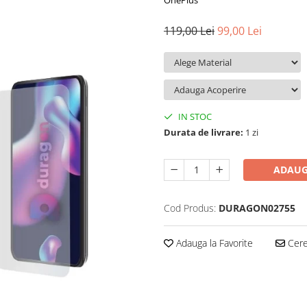
OnePlus
119,00 Lei
99,00 Lei
IN STOC
Durata de livrare:
1 zi
ADAUG
Cod Produs:
DURAGON02755
Adauga la Favorite
Cere 