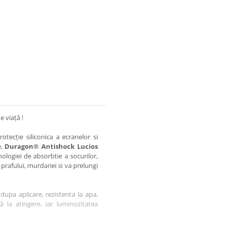
e viață !
otecție siliconica a ecranelor si
e,
Duragon® Antishock Lucios
nologiei de absorbtie a socurilor,
 prafului, murdariei si va prelungi
dupa aplicare, rezistenta la apa,
tă la atingere, iar luminozitatea