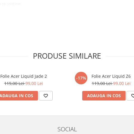
 ce conține:
ă cu modelul menționat în titlul
xperienta anterioara cu produse
PRODUSE SIMILARE
ului te vor ghida pas cu pas catre
tentie sporita in urmatoarele ore
ata, insa dispozitivul va fi complet
Folie Acer Liquid Jade 2
Folie Acer Liquid Z6
-17%
119,00 Lei
99,00 Lei
119,00 Lei
99,00 Lei
elul următor !
ADAUGA IN COS
ADAUGA IN COS
SOCIAL