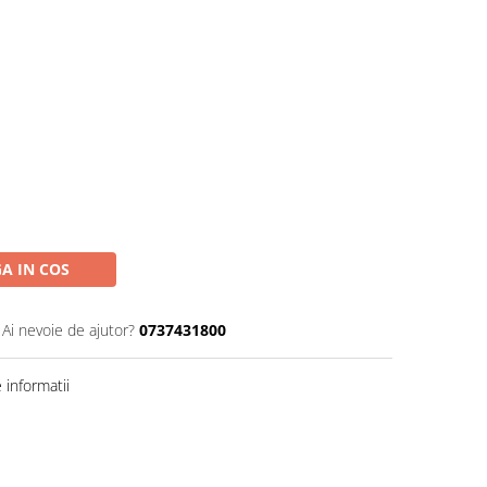
A IN COS
Ai nevoie de ajutor?
0737431800
informatii