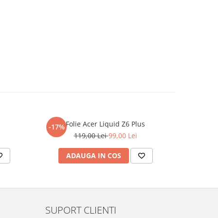
Folie Acer Liquid Z6 Plus
F
-17%
-17%
119,00 Lei
99,00 Lei
ADAUGA IN COS
AD
SUPORT CLIENTI