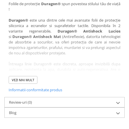
Nokia
Umidigi
Foliile de protecție
Duragon®
spun povestea stilului tău de viață
!
Nothing
verykool
Duragon®
este una dintre cele mai avansate folii de protecție
OnePlus
Vivo
siliconica a ecranelor si suprafetelor tactile. Disponibila în 2
Oppo
Vodafone
variante regenerabile,
Duragon® Antishock Lucios
si
Duragon® Antishock Mat
(Antireflexie), datorita tehnologiei
Orange
Wacom
de absorbtie a socurilor, va oferi protecția de care ai nevoie
Oukitel
Xiaomi
impotriva zgarieturilor, prafului, murdariei si va prelungi aspectul
de nou al dispozitivelor protejate.
Palm
Yezz
Întreaga linie Duragon® este discreta, aproape invizibilă dupa
Panasonic
Zamolxe
aplicare, rezistenta la apa, durabila si auto-regenerativa. Are o
Plum
ZTE
sensibilitate ridicată la atingere, iar luminozitatea afișajului este
complet păstrată.
VEZI MAI MULT
Posh
Informatii conformitate produs
Folia Duragon® vine insotita de un kit complet de instalare ce
Qmobile
conține:
Razer
Review-uri
1 x folie display
(0)
1 x șervețel microfibră
Realme
Blog
1 x mini spray gel
Samsung
1 x mini racletă
Fiecare folie este tăiată astfel încât să fie compatibilă cu modelul
Sharp