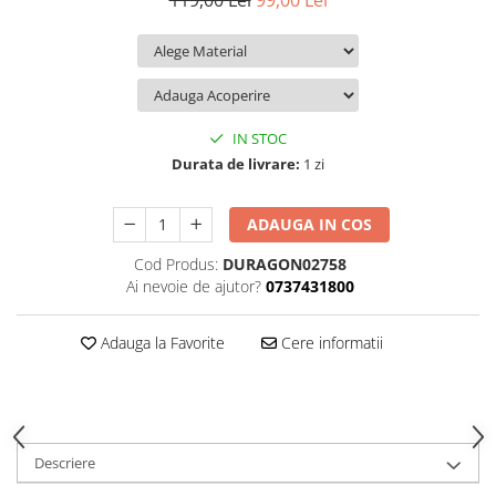
119,00 Lei
99,00 Lei
iQOO
Motorola
Opel
Itel
Nokia
Peugeot
Jolla
OnePlus
Porsche
Kyocera
Oppo
Renault
IN STOC
Lava
Oukitel
Seat
Durata de livrare:
1 zi
Leeco
Plum
Skoda
ADAUGA IN COS
Lenovo
Realme
Ssangyong
Cod Produs:
DURAGON02758
LG
Samsung
Subaru
Ai nevoie de ajutor?
0737431800
Maxwest
Sanko
Suzuki
Meizu
T-Mobile
Tesla
Adauga la Favorite
Cere informatii
Micromax
TCL
Toyota
Microsoft
Tecno
Volkswagen
Motorola
UGEE
Volvo
Descriere
Nio
Ulefone