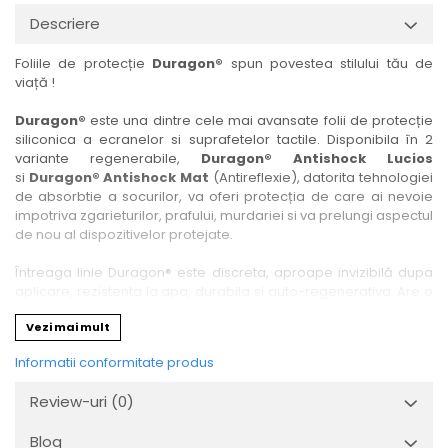
Nokia
Umidigi
Descriere
Nothing
verykool
Foliile de protecție
Duragon®
spun povestea stilului tău de
OnePlus
Vivo
viață !
Oppo
Vodafone
Duragon®
este una dintre cele mai avansate folii de protecție
Orange
Wacom
siliconica a ecranelor si suprafetelor tactile. Disponibila în 2
variante regenerabile,
Duragon® Antishock Lucios
Oukitel
Xiaomi
si
Duragon® Antishock Mat
(Antireflexie), datorita tehnologiei
Palm
Yezz
de absorbtie a socurilor, va oferi protecția de care ai nevoie
impotriva zgarieturilor, prafului, murdariei si va prelungi aspectul
Panasonic
Zamolxe
de nou al dispozitivelor protejate.
Plum
ZTE
Întreaga linie Duragon® este discreta, aproape invizibilă dupa
Posh
aplicare, rezistenta la apa, durabila si auto-regenerativa. Are o
sensibilitate ridicată la atingere, iar luminozitatea afișajului este
Qmobile
Vezi mai mult
complet păstrată.
Razer
Informatii conformitate produs
Folia Duragon® vine insotita de un kit complet de instalare ce
Realme
conține:
Review-uri
(0)
1 x folie display
Samsung
1 x șervețel microfibră
Blog
Sharp
1 x mini spray gel