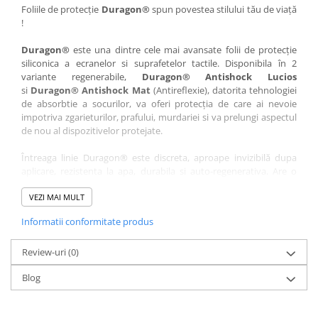
Nokia
Umidigi
Foliile de protecție
Duragon®
spun povestea stilului tău de viață
!
Nothing
verykool
Duragon®
este una dintre cele mai avansate folii de protecție
OnePlus
Vivo
siliconica a ecranelor si suprafetelor tactile. Disponibila în 2
Oppo
Vodafone
variante regenerabile,
Duragon® Antishock Lucios
si
Duragon® Antishock Mat
(Antireflexie), datorita tehnologiei
Orange
Wacom
de absorbtie a socurilor, va oferi protecția de care ai nevoie
Oukitel
Xiaomi
impotriva zgarieturilor, prafului, murdariei si va prelungi aspectul
de nou al dispozitivelor protejate.
Palm
Yezz
Întreaga linie Duragon® este discreta, aproape invizibilă dupa
Panasonic
Zamolxe
aplicare, rezistenta la apa, durabila si auto-regenerativa. Are o
Plum
ZTE
sensibilitate ridicată la atingere, iar luminozitatea afișajului este
complet păstrată.
VEZI MAI MULT
Posh
Informatii conformitate produs
Folia Duragon® vine insotita de un kit complet de instalare ce
Qmobile
conține:
Razer
Review-uri
1 x folie display
(0)
1 x șervețel microfibră
Realme
Blog
1 x mini spray gel
Samsung
1 x mini racletă
Fiecare folie este tăiată astfel încât să fie compatibilă cu modelul
Sharp