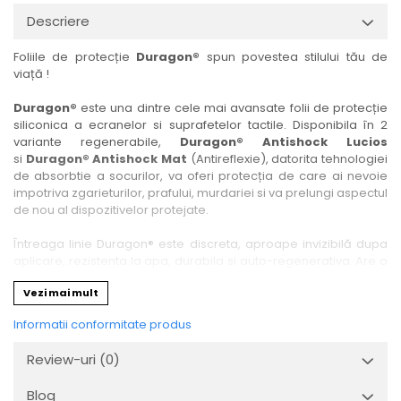
Nokia
Umidigi
Descriere
Nothing
verykool
Foliile de protecție
Duragon®
spun povestea stilului tău de
OnePlus
Vivo
viață !
Oppo
Vodafone
Duragon®
este una dintre cele mai avansate folii de protecție
Orange
Wacom
siliconica a ecranelor si suprafetelor tactile. Disponibila în 2
variante regenerabile,
Duragon® Antishock Lucios
Oukitel
Xiaomi
si
Duragon® Antishock Mat
(Antireflexie), datorita tehnologiei
Palm
Yezz
de absorbtie a socurilor, va oferi protecția de care ai nevoie
impotriva zgarieturilor, prafului, murdariei si va prelungi aspectul
Panasonic
Zamolxe
de nou al dispozitivelor protejate.
Plum
ZTE
Întreaga linie Duragon® este discreta, aproape invizibilă dupa
Posh
aplicare, rezistenta la apa, durabila si auto-regenerativa. Are o
sensibilitate ridicată la atingere, iar luminozitatea afișajului este
Qmobile
Vezi mai mult
complet păstrată.
Razer
Informatii conformitate produs
Folia Duragon® vine insotita de un kit complet de instalare ce
Realme
conține:
Review-uri
(0)
1 x folie display
Samsung
1 x șervețel microfibră
Blog
Sharp
1 x mini spray gel