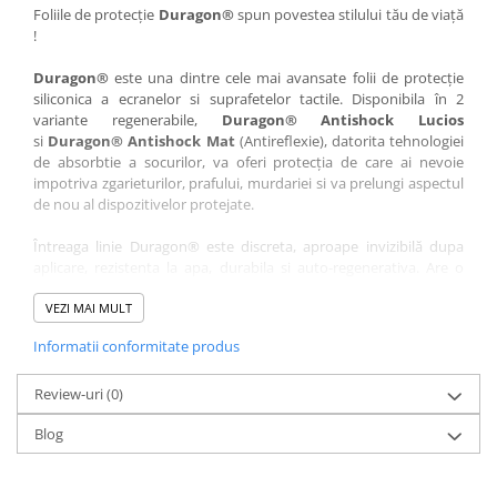
Nokia
Umidigi
Foliile de protecție
Duragon®
spun povestea stilului tău de viață
!
Nothing
verykool
Duragon®
este una dintre cele mai avansate folii de protecție
OnePlus
Vivo
siliconica a ecranelor si suprafetelor tactile. Disponibila în 2
Oppo
Vodafone
variante regenerabile,
Duragon® Antishock Lucios
si
Duragon® Antishock Mat
(Antireflexie), datorita tehnologiei
Orange
Wacom
de absorbtie a socurilor, va oferi protecția de care ai nevoie
Oukitel
Xiaomi
impotriva zgarieturilor, prafului, murdariei si va prelungi aspectul
de nou al dispozitivelor protejate.
Palm
Yezz
Întreaga linie Duragon® este discreta, aproape invizibilă dupa
Panasonic
Zamolxe
aplicare, rezistenta la apa, durabila si auto-regenerativa. Are o
Plum
ZTE
sensibilitate ridicată la atingere, iar luminozitatea afișajului este
complet păstrată.
VEZI MAI MULT
Posh
Informatii conformitate produs
Folia Duragon® vine insotita de un kit complet de instalare ce
Qmobile
conține:
Razer
Review-uri
1 x folie display
(0)
1 x șervețel microfibră
Realme
Blog
1 x mini spray gel
Samsung
1 x mini racletă
Fiecare folie este tăiată astfel încât să fie compatibilă cu modelul
Sharp