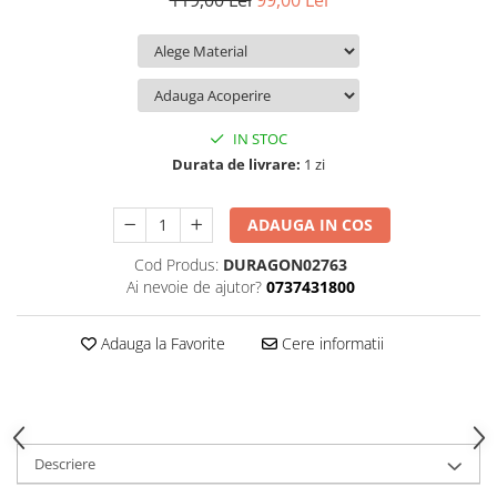
119,00 Lei
99,00 Lei
iQOO
Motorola
Opel
Itel
Nokia
Peugeot
Jolla
OnePlus
Porsche
Kyocera
Oppo
Renault
IN STOC
Lava
Oukitel
Seat
Durata de livrare:
1 zi
Leeco
Plum
Skoda
ADAUGA IN COS
Lenovo
Realme
Ssangyong
Cod Produs:
DURAGON02763
LG
Samsung
Subaru
Ai nevoie de ajutor?
0737431800
Maxwest
Sanko
Suzuki
Meizu
T-Mobile
Tesla
Adauga la Favorite
Cere informatii
Micromax
TCL
Toyota
Microsoft
Tecno
Volkswagen
Motorola
UGEE
Volvo
Descriere
Nio
Ulefone