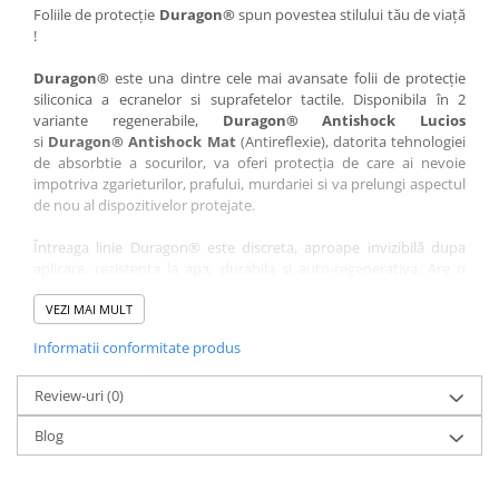
Nokia
Umidigi
Foliile de protecție
Duragon®
spun povestea stilului tău de viață
!
Nothing
verykool
Duragon®
este una dintre cele mai avansate folii de protecție
OnePlus
Vivo
siliconica a ecranelor si suprafetelor tactile. Disponibila în 2
Oppo
Vodafone
variante regenerabile,
Duragon® Antishock Lucios
si
Duragon® Antishock Mat
(Antireflexie), datorita tehnologiei
Orange
Wacom
de absorbtie a socurilor, va oferi protecția de care ai nevoie
Oukitel
Xiaomi
impotriva zgarieturilor, prafului, murdariei si va prelungi aspectul
de nou al dispozitivelor protejate.
Palm
Yezz
Întreaga linie Duragon® este discreta, aproape invizibilă dupa
Panasonic
Zamolxe
aplicare, rezistenta la apa, durabila si auto-regenerativa. Are o
Plum
ZTE
sensibilitate ridicată la atingere, iar luminozitatea afișajului este
complet păstrată.
VEZI MAI MULT
Posh
Informatii conformitate produs
Folia Duragon® vine insotita de un kit complet de instalare ce
Qmobile
conține:
Razer
Review-uri
1 x folie display
(0)
1 x șervețel microfibră
Realme
Blog
1 x mini spray gel
Samsung
1 x mini racletă
Fiecare folie este tăiată astfel încât să fie compatibilă cu modelul
Sharp