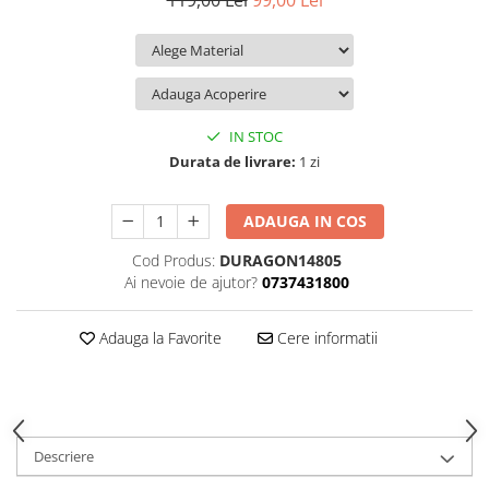
119,00 Lei
99,00 Lei
iQOO
Motorola
Opel
Itel
Nokia
Peugeot
Jolla
OnePlus
Porsche
Kyocera
Oppo
Renault
IN STOC
Lava
Oukitel
Seat
Durata de livrare:
1 zi
Leeco
Plum
Skoda
ADAUGA IN COS
Lenovo
Realme
Ssangyong
Cod Produs:
DURAGON14805
LG
Samsung
Subaru
Ai nevoie de ajutor?
0737431800
Maxwest
Sanko
Suzuki
Meizu
T-Mobile
Tesla
Adauga la Favorite
Cere informatii
Micromax
TCL
Toyota
Microsoft
Tecno
Volkswagen
Motorola
UGEE
Volvo
Descriere
Nio
Ulefone