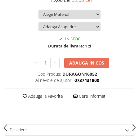
119,00 Lei
99,00 Lei
iQOO
Motorola
Opel
Itel
Nokia
Peugeot
Jolla
OnePlus
Porsche
Kyocera
Oppo
Renault
IN STOC
Lava
Oukitel
Seat
Durata de livrare:
1 zi
Leeco
Plum
Skoda
ADAUGA IN COS
Lenovo
Realme
Ssangyong
Cod Produs:
DURAGON16052
LG
Samsung
Subaru
Ai nevoie de ajutor?
0737431800
Maxwest
Sanko
Suzuki
Meizu
T-Mobile
Tesla
Adauga la Favorite
Cere informatii
Micromax
TCL
Toyota
Microsoft
Tecno
Volkswagen
Motorola
UGEE
Volvo
Descriere
Nio
Ulefone