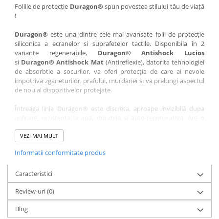
Nokia
Umidigi
Foliile de protecție
Duragon®
spun povestea stilului tău de viață
!
Nothing
verykool
Duragon®
este una dintre cele mai avansate folii de protecție
OnePlus
Vivo
siliconica a ecranelor si suprafetelor tactile. Disponibila în 2
Oppo
Vodafone
variante regenerabile,
Duragon® Antishock Lucios
si
Duragon® Antishock Mat
(Antireflexie), datorita tehnologiei
Orange
Wacom
de absorbtie a socurilor, va oferi protecția de care ai nevoie
Oukitel
Xiaomi
impotriva zgarieturilor, prafului, murdariei si va prelungi aspectul
de nou al dispozitivelor protejate.
Palm
Yezz
Întreaga linie Duragon® este discreta, aproape invizibilă dupa
Panasonic
Zamolxe
aplicare, rezistenta la apa, durabila si auto-regenerativa. Are o
Plum
ZTE
sensibilitate ridicată la atingere, iar luminozitatea afișajului este
complet păstrată.
VEZI MAI MULT
Posh
Informatii conformitate produs
Folia Duragon® vine insotita de un kit complet de instalare ce
Qmobile
conține:
Razer
Caracteristici
1 x folie display
1 x șervețel microfibră
Realme
Review-uri
(0)
1 x mini spray gel
Samsung
1 x mini racletă
Blog
Fiecare folie este tăiată astfel încât să fie compatibilă cu modelul
Sharp