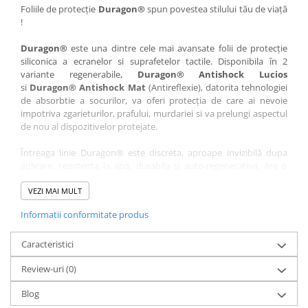
Nokia
Umidigi
Foliile de protecție
Duragon®
spun povestea stilului tău de viață
!
Nothing
verykool
Duragon®
este una dintre cele mai avansate folii de protecție
OnePlus
Vivo
siliconica a ecranelor si suprafetelor tactile. Disponibila în 2
Oppo
Vodafone
variante regenerabile,
Duragon® Antishock Lucios
si
Duragon® Antishock Mat
(Antireflexie), datorita tehnologiei
Orange
Wacom
de absorbtie a socurilor, va oferi protecția de care ai nevoie
Oukitel
Xiaomi
impotriva zgarieturilor, prafului, murdariei si va prelungi aspectul
de nou al dispozitivelor protejate.
Palm
Yezz
Întreaga linie Duragon® este discreta, aproape invizibilă dupa
Panasonic
Zamolxe
aplicare, rezistenta la apa, durabila si auto-regenerativa. Are o
Plum
ZTE
sensibilitate ridicată la atingere, iar luminozitatea afișajului este
complet păstrată.
VEZI MAI MULT
Posh
Informatii conformitate produs
Folia Duragon® vine insotita de un kit complet de instalare ce
Qmobile
conține:
Razer
Caracteristici
1 x folie display
1 x șervețel microfibră
Realme
Review-uri
(0)
1 x mini spray gel
Samsung
1 x mini racletă
Blog
Fiecare folie este tăiată astfel încât să fie compatibilă cu modelul
Sharp