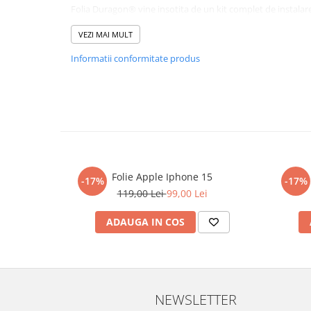
Lenovo
Realme
Ssangyong
Folia Duragon® vine insotita de un kit complet de instalare
LG
Samsung
Subaru
1 x folie display
VEZI MAI MULT
1 x șervețel microfibră
Maxwest
Sanko
Suzuki
1 x mini spray gel
Informatii conformitate produs
1 x mini racletă
Meizu
T-Mobile
Tesla
Fiecare folie este tăiată astfel încât să fie compatibil
Micromax
TCL
Toyota
produsului.
Microsoft
Tecno
Volkswagen
Aplicarea foliei
Duragon®
este simpla si nu necesita e
similare. Instructiunile de montaj regasite in cutia produs
Motorola
UGEE
Volvo
o instalare reusita. Se recomanda totusi o manipulare cu a
Nio
Ulefone
dupa instalare, astfel incat folia sa se stabilizeze pe supraf
functional.
Nokia
Umidigi
Folie Apple Iphone 15
-17%
-17%
119,00 Lei
99,00 Lei
Cu acoperirea
Duragon®
, protectia ecranului trece la niv
Nothing
verykool
OnePlus
Vivo
ADAUGA IN COS
Oppo
Vodafone
Orange
Wacom
Oukitel
Xiaomi
NEWSLETTER
Palm
Yezz