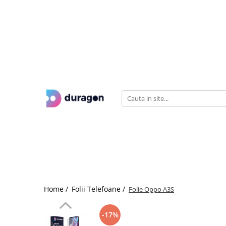
Folii Telefoane
Folii Tablete
Folii Faruri
Folii Navigatii Auto
Folii e-book Reader
Folii Aparate foto-video
Folii Smartwatch
Folii Laptop
Volkswagen
Mercedes-Benz
BMW
Audi
Dacia
Renault
Hyundai
Skoda
Acer
Acer
Audi
Barnes & Noble
AgfaPhoto
Amazfit
Acer
Toyota
Home /
Folii Telefoane /
Folie Oppo A3S
Alcatel
Alcatel
BMW
BOOX
AKASO
Apple
Apple
Ford
Allview
Allview
BYD
Kindle
Blackmagic
Asus
Asus
Lexus
-17%
Apple
Amazon
Citroen
Kobo
Canon
Cubot
Dell