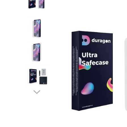
MG
Archos
Apple
Cupra
Pocketbook
DJI Osmo
Fitbit
HP
Mini
Asus
Archos
Dacia
reMarkable
Fujifilm
Fossil
Huawei
Opel
Blackberry
Asus
DS
GoPro
Garmin
Lenovo
Porsche
Blackview
Blackview
Fiat
Insta360
Google
LG
Tesla
Blu
BLU
Ford
Kodak
Honor
Microsoft
Volvo
BQ
Contixo
Honda
Leica
Huawei
MSI
CAT
Cubot
Hyundai
Nikon
itel
Razer
Coolpad
Dolphin
Infinity
Olympus
LG
Samsung
Cubot
Doogee
Isuzu
Panasonic
Motorola
Doogee
GAOMON
Jaguar
Sony
OnePlus
Energizer
Google
Jeep
Oppo
Fairphone
Honeywell
KIA
Oukitel
Gionee
Honor
Lamborghini
Realme
Google
HTC
Land Rover
Samsung