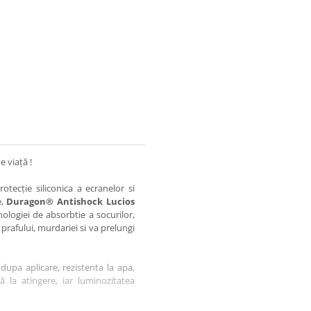
e viață !
otecție siliconica a ecranelor si
e,
Duragon® Antishock Lucios
nologiei de absorbtie a socurilor,
 prafului, murdariei si va prelungi
dupa aplicare, rezistenta la apa,
tă la atingere, iar luminozitatea