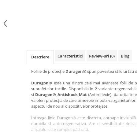
Haier
Huawei
Lexus
Skmei
Honor
HUION
Maserati
Suunto
HP
Icemobile
Mazda
The iHealth
HTC
Infinix
Mercedes-Benz
vivo
Huawei
itel
MG
Xiaomi
Icemobile
Lenovo
Mini Cooper
Caracteristici
Review-uri
(0)
Blog
Descriere
Infinix
LG
Mitsubishi
Intex
Microsoft
Nissan
Foliile de protecție
Duragon®
spun povestea stilului tău d
iQOO
Motorola
Opel
Duragon®
este una dintre cele mai avansate folii de pr
suprafetelor tactile. Disponibila în 2 variante regenerabil
Itel
Nokia
Peugeot
si
Duragon® Antishock Mat
(Antireflexie), datorita teh
Jolla
OnePlus
Porsche
va oferi protecția de care ai nevoie impotriva zgarieturilor,
aspectul de nou al dispozitivelor protejate.
Kyocera
Oppo
Renault
Întreaga linie Duragon® este discreta, aproape invizibilă 
Lava
Oukitel
Seat
durabila si auto-regenerativa. Are o sensibilitate ridica
Leeco
Plum
Skoda
afișajului este complet păstrată.