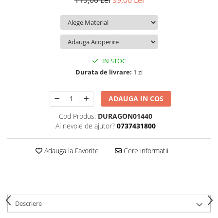
119,00 Lei
99,00 Lei
iQOO
Motorola
Opel
Itel
Nokia
Peugeot
Jolla
OnePlus
Porsche
Kyocera
Oppo
Renault
IN STOC
Lava
Oukitel
Seat
Durata de livrare:
1 zi
Leeco
Plum
Skoda
ADAUGA IN COS
Lenovo
Realme
Ssangyong
Cod Produs:
DURAGON01440
LG
Samsung
Subaru
Ai nevoie de ajutor?
0737431800
Maxwest
Sanko
Suzuki
Meizu
T-Mobile
Tesla
Adauga la Favorite
Cere informatii
Micromax
TCL
Toyota
Microsoft
Tecno
Volkswagen
Motorola
UGEE
Volvo
Descriere
Nio
Ulefone