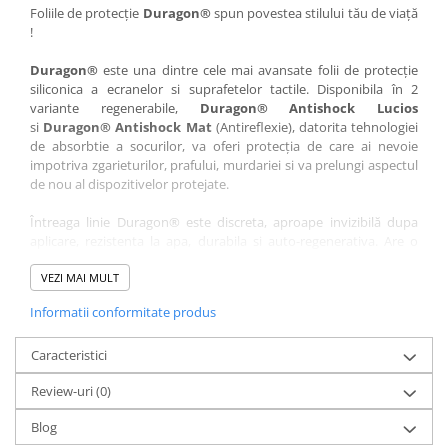
Nokia
Umidigi
Foliile de protecție
Duragon®
spun povestea stilului tău de viață
!
Nothing
verykool
Duragon®
este una dintre cele mai avansate folii de protecție
OnePlus
Vivo
siliconica a ecranelor si suprafetelor tactile. Disponibila în 2
Oppo
Vodafone
variante regenerabile,
Duragon® Antishock Lucios
si
Duragon® Antishock Mat
(Antireflexie), datorita tehnologiei
Orange
Wacom
de absorbtie a socurilor, va oferi protecția de care ai nevoie
Oukitel
Xiaomi
impotriva zgarieturilor, prafului, murdariei si va prelungi aspectul
de nou al dispozitivelor protejate.
Palm
Yezz
Întreaga linie Duragon® este discreta, aproape invizibilă dupa
Panasonic
Zamolxe
aplicare, rezistenta la apa, durabila si auto-regenerativa. Are o
Plum
ZTE
sensibilitate ridicată la atingere, iar luminozitatea afișajului este
complet păstrată.
VEZI MAI MULT
Posh
Informatii conformitate produs
Folia Duragon® vine insotita de un kit complet de instalare ce
Qmobile
conține:
Razer
Caracteristici
1 x folie display
1 x șervețel microfibră
Realme
Review-uri
(0)
1 x mini spray gel
Samsung
1 x mini racletă
Blog
Fiecare folie este tăiată astfel încât să fie compatibilă cu modelul
Sharp