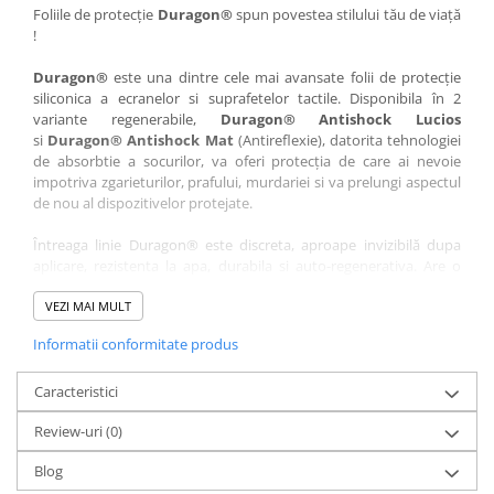
Nokia
Umidigi
Foliile de protecție
Duragon®
spun povestea stilului tău de viață
!
Nothing
verykool
Duragon®
este una dintre cele mai avansate folii de protecție
OnePlus
Vivo
siliconica a ecranelor si suprafetelor tactile. Disponibila în 2
Oppo
Vodafone
variante regenerabile,
Duragon® Antishock Lucios
si
Duragon® Antishock Mat
(Antireflexie), datorita tehnologiei
Orange
Wacom
de absorbtie a socurilor, va oferi protecția de care ai nevoie
Oukitel
Xiaomi
impotriva zgarieturilor, prafului, murdariei si va prelungi aspectul
de nou al dispozitivelor protejate.
Palm
Yezz
Întreaga linie Duragon® este discreta, aproape invizibilă dupa
Panasonic
Zamolxe
aplicare, rezistenta la apa, durabila si auto-regenerativa. Are o
Plum
ZTE
sensibilitate ridicată la atingere, iar luminozitatea afișajului este
complet păstrată.
VEZI MAI MULT
Posh
Informatii conformitate produs
Folia Duragon® vine insotita de un kit complet de instalare ce
Qmobile
conține:
Razer
Caracteristici
1 x folie display
1 x șervețel microfibră
Realme
Review-uri
(0)
1 x mini spray gel
Samsung
1 x mini racletă
Blog
Fiecare folie este tăiată astfel încât să fie compatibilă cu modelul
Sharp