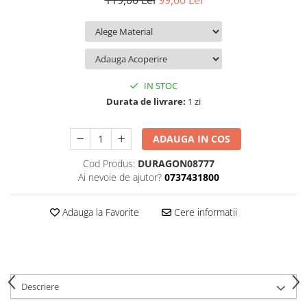
119,00 Lei
99,00 Lei
iQOO
Motorola
Opel
Itel
Nokia
Peugeot
Jolla
OnePlus
Porsche
Kyocera
Oppo
Renault
IN STOC
Lava
Oukitel
Seat
Durata de livrare:
1 zi
Leeco
Plum
Skoda
ADAUGA IN COS
Lenovo
Realme
Ssangyong
Cod Produs:
DURAGON08777
LG
Samsung
Subaru
Ai nevoie de ajutor?
0737431800
Maxwest
Sanko
Suzuki
Meizu
T-Mobile
Tesla
Adauga la Favorite
Cere informatii
Micromax
TCL
Toyota
Microsoft
Tecno
Volkswagen
Motorola
UGEE
Volvo
Descriere
Nio
Ulefone