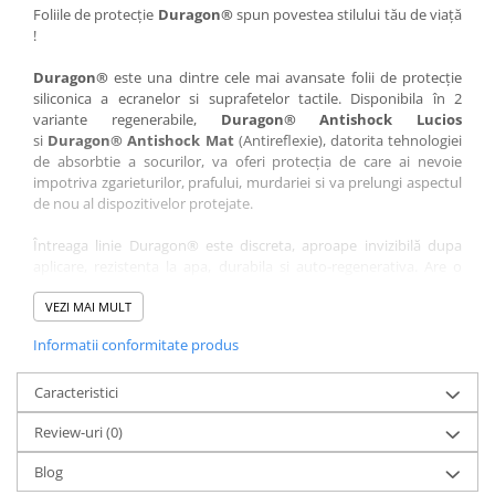
Nokia
Umidigi
Foliile de protecție
Duragon®
spun povestea stilului tău de viață
!
Nothing
verykool
Duragon®
este una dintre cele mai avansate folii de protecție
OnePlus
Vivo
siliconica a ecranelor si suprafetelor tactile. Disponibila în 2
Oppo
Vodafone
variante regenerabile,
Duragon® Antishock Lucios
si
Duragon® Antishock Mat
(Antireflexie), datorita tehnologiei
Orange
Wacom
de absorbtie a socurilor, va oferi protecția de care ai nevoie
Oukitel
Xiaomi
impotriva zgarieturilor, prafului, murdariei si va prelungi aspectul
de nou al dispozitivelor protejate.
Palm
Yezz
Întreaga linie Duragon® este discreta, aproape invizibilă dupa
Panasonic
Zamolxe
aplicare, rezistenta la apa, durabila si auto-regenerativa. Are o
Plum
ZTE
sensibilitate ridicată la atingere, iar luminozitatea afișajului este
complet păstrată.
VEZI MAI MULT
Posh
Informatii conformitate produs
Folia Duragon® vine insotita de un kit complet de instalare ce
Qmobile
conține:
Razer
Caracteristici
1 x folie display
1 x șervețel microfibră
Realme
Review-uri
(0)
1 x mini spray gel
Samsung
1 x mini racletă
Blog
Fiecare folie este tăiată astfel încât să fie compatibilă cu modelul
Sharp