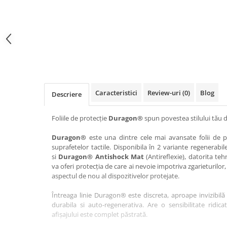
Haier
Huawei
Lexus
Skmei
Honor
HUION
Maserati
Suunto
HP
Icemobile
Mazda
The iHealth
HTC
Infinix
Mercedes-Benz
vivo
Huawei
itel
MG
Xiaomi
Icemobile
Lenovo
Mini Cooper
Caracteristici
Review-uri
(0)
Blog
Descriere
Infinix
LG
Mitsubishi
Intex
Microsoft
Nissan
Foliile de protecție
Duragon®
spun povestea stilului tău d
iQOO
Motorola
Opel
Duragon®
este una dintre cele mai avansate folii de pr
suprafetelor tactile. Disponibila în 2 variante regenerabil
Itel
Nokia
Peugeot
si
Duragon® Antishock Mat
(Antireflexie), datorita teh
Jolla
OnePlus
Porsche
va oferi protecția de care ai nevoie impotriva zgarieturilor,
aspectul de nou al dispozitivelor protejate.
Kyocera
Oppo
Renault
Întreaga linie Duragon® este discreta, aproape invizibilă 
Lava
Oukitel
Seat
durabila si auto-regenerativa. Are o sensibilitate ridica
Leeco
Plum
Skoda
afișajului este complet păstrată.