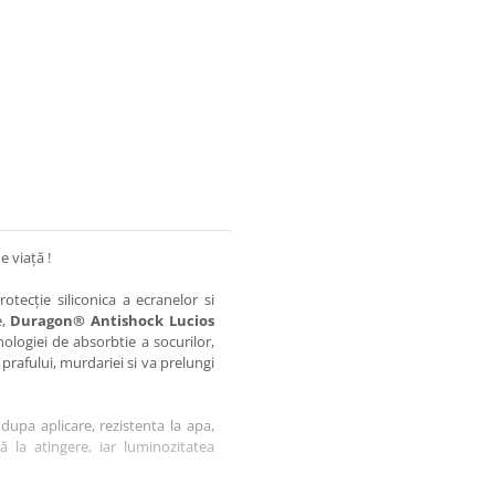
e viață !
otecție siliconica a ecranelor si
e,
Duragon® Antishock Lucios
nologiei de absorbtie a socurilor,
 prafului, murdariei si va prelungi
dupa aplicare, rezistenta la apa,
tă la atingere, iar luminozitatea