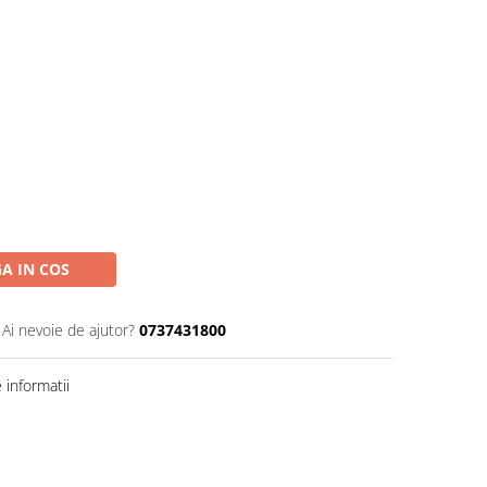
A IN COS
Ai nevoie de ajutor?
0737431800
informatii