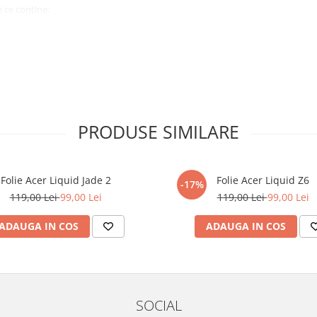
 ce conține:
ă cu modelul menționat în titlul
xperienta anterioara cu produse
PRODUSE SIMILARE
ului te vor ghida pas cu pas catre
tentie sporita in urmatoarele ore
ata, insa dispozitivul va fi complet
Folie Acer Liquid Jade 2
Folie Acer Liquid Z6
-17%
119,00 Lei
99,00 Lei
119,00 Lei
99,00 Lei
elul următor !
ADAUGA IN COS
ADAUGA IN COS
SOCIAL