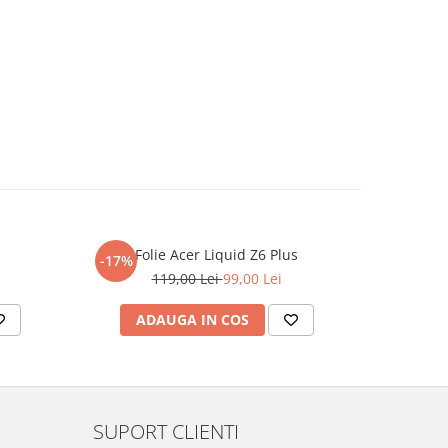
Folie Acer Liquid Z6 Plus
F
-17%
-17%
119,00 Lei
99,00 Lei
ADAUGA IN COS
AD
SUPORT CLIENTI