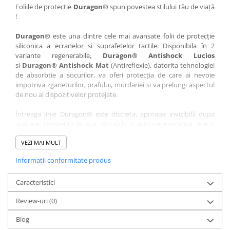
Nokia
Umidigi
Foliile de protecție
Duragon®
spun povestea stilului tău de viață
!
Nothing
verykool
Duragon®
este una dintre cele mai avansate folii de protecție
OnePlus
Vivo
siliconica a ecranelor si suprafetelor tactile. Disponibila în 2
Oppo
Vodafone
variante regenerabile,
Duragon® Antishock Lucios
si
Duragon® Antishock Mat
(Antireflexie), datorita tehnologiei
Orange
Wacom
de absorbtie a socurilor, va oferi protecția de care ai nevoie
Oukitel
Xiaomi
impotriva zgarieturilor, prafului, murdariei si va prelungi aspectul
de nou al dispozitivelor protejate.
Palm
Yezz
Întreaga linie Duragon® este discreta, aproape invizibilă dupa
Panasonic
Zamolxe
aplicare, rezistenta la apa, durabila si auto-regenerativa. Are o
Plum
ZTE
sensibilitate ridicată la atingere, iar luminozitatea afișajului este
complet păstrată.
VEZI MAI MULT
Posh
Informatii conformitate produs
Folia Duragon® vine insotita de un kit complet de instalare ce
Qmobile
conține:
Razer
Caracteristici
1 x folie display
1 x șervețel microfibră
Realme
Review-uri
(0)
1 x mini spray gel
Samsung
1 x mini racletă
Blog
Fiecare folie este tăiată astfel încât să fie compatibilă cu modelul
Sharp