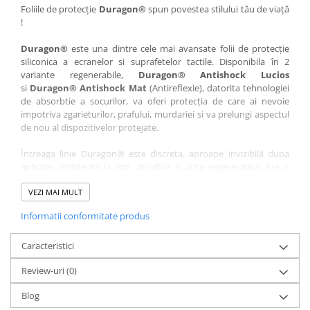
Nokia
Umidigi
Foliile de protecție
Duragon®
spun povestea stilului tău de viață
!
Nothing
verykool
Duragon®
este una dintre cele mai avansate folii de protecție
OnePlus
Vivo
siliconica a ecranelor si suprafetelor tactile. Disponibila în 2
Oppo
Vodafone
variante regenerabile,
Duragon® Antishock Lucios
si
Duragon® Antishock Mat
(Antireflexie), datorita tehnologiei
Orange
Wacom
de absorbtie a socurilor, va oferi protecția de care ai nevoie
Oukitel
Xiaomi
impotriva zgarieturilor, prafului, murdariei si va prelungi aspectul
de nou al dispozitivelor protejate.
Palm
Yezz
Întreaga linie Duragon® este discreta, aproape invizibilă dupa
Panasonic
Zamolxe
aplicare, rezistenta la apa, durabila si auto-regenerativa. Are o
Plum
ZTE
sensibilitate ridicată la atingere, iar luminozitatea afișajului este
complet păstrată.
VEZI MAI MULT
Posh
Informatii conformitate produs
Folia Duragon® vine insotita de un kit complet de instalare ce
Qmobile
conține:
Razer
Caracteristici
1 x folie display
1 x șervețel microfibră
Realme
Review-uri
(0)
1 x mini spray gel
Samsung
1 x mini racletă
Blog
Fiecare folie este tăiată astfel încât să fie compatibilă cu modelul
Sharp