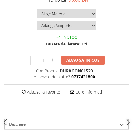
119,00 Lei
99,00 Lei
iQOO
Motorola
Opel
Itel
Nokia
Peugeot
Jolla
OnePlus
Porsche
Kyocera
Oppo
Renault
IN STOC
Lava
Oukitel
Seat
Durata de livrare:
1 zi
Leeco
Plum
Skoda
ADAUGA IN COS
Lenovo
Realme
Ssangyong
Cod Produs:
DURAGON01520
LG
Samsung
Subaru
Ai nevoie de ajutor?
0737431800
Maxwest
Sanko
Suzuki
Meizu
T-Mobile
Tesla
Adauga la Favorite
Cere informatii
Micromax
TCL
Toyota
Microsoft
Tecno
Volkswagen
Motorola
UGEE
Volvo
Descriere
Nio
Ulefone