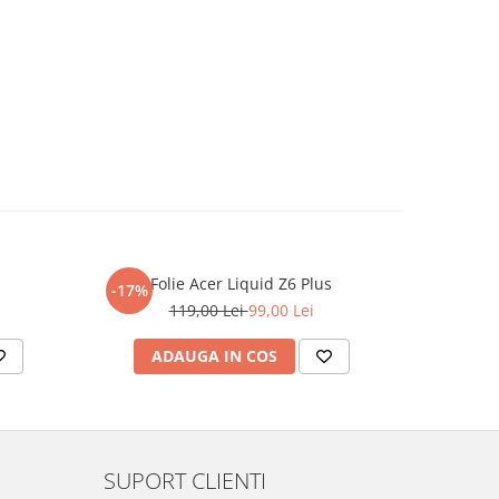
Folie Acer Liquid Z6 Plus
F
-17%
-17%
119,00 Lei
99,00 Lei
ADAUGA IN COS
AD
SUPORT CLIENTI