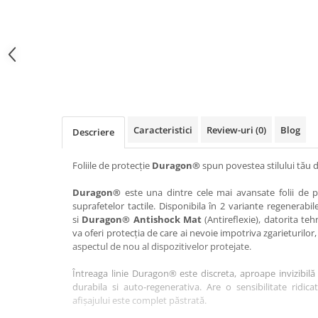
Haier
Huawei
Lexus
Skmei
Honor
HUION
Maserati
Suunto
HP
Icemobile
Mazda
The iHealth
HTC
Infinix
Mercedes-Benz
vivo
Huawei
itel
MG
Xiaomi
Icemobile
Lenovo
Mini Cooper
Caracteristici
Review-uri
(0)
Blog
Descriere
Infinix
LG
Mitsubishi
Intex
Microsoft
Nissan
Foliile de protecție
Duragon®
spun povestea stilului tău d
iQOO
Motorola
Opel
Duragon®
este una dintre cele mai avansate folii de pr
suprafetelor tactile. Disponibila în 2 variante regenerabil
Itel
Nokia
Peugeot
si
Duragon® Antishock Mat
(Antireflexie), datorita teh
Jolla
OnePlus
Porsche
va oferi protecția de care ai nevoie impotriva zgarieturilor,
aspectul de nou al dispozitivelor protejate.
Kyocera
Oppo
Renault
Întreaga linie Duragon® este discreta, aproape invizibilă 
Lava
Oukitel
Seat
durabila si auto-regenerativa. Are o sensibilitate ridica
Leeco
Plum
Skoda
afișajului este complet păstrată.