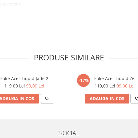
 ce conține:
ă cu modelul menționat în titlul
xperienta anterioara cu produse
PRODUSE SIMILARE
ului te vor ghida pas cu pas catre
tentie sporita in urmatoarele ore
ata, insa dispozitivul va fi complet
Folie Acer Liquid Jade 2
Folie Acer Liquid Z6
-17%
119,00 Lei
99,00 Lei
119,00 Lei
99,00 Lei
elul următor !
ADAUGA IN COS
ADAUGA IN COS
SOCIAL