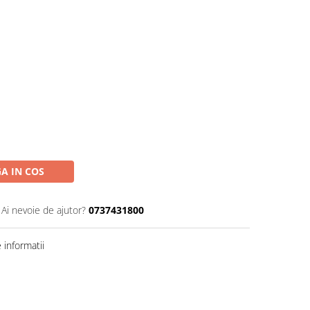
A IN COS
Ai nevoie de ajutor?
0737431800
informatii