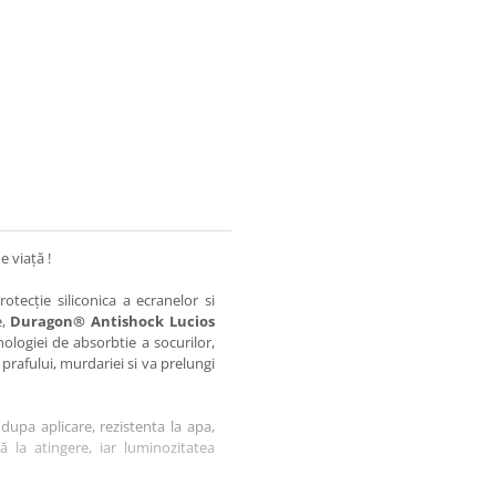
e viață !
otecție siliconica a ecranelor si
e,
Duragon® Antishock Lucios
nologiei de absorbtie a socurilor,
 prafului, murdariei si va prelungi
dupa aplicare, rezistenta la apa,
tă la atingere, iar luminozitatea