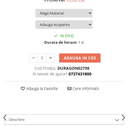
119,00 Lei
99,00 Lei
iQOO
Motorola
Opel
Itel
Nokia
Peugeot
Jolla
OnePlus
Porsche
Kyocera
Oppo
Renault
IN STOC
Lava
Oukitel
Seat
Durata de livrare:
1 zi
Leeco
Plum
Skoda
ADAUGA IN COS
Lenovo
Realme
Ssangyong
Cod Produs:
DURAGON02798
LG
Samsung
Subaru
Ai nevoie de ajutor?
0737431800
Maxwest
Sanko
Suzuki
Meizu
T-Mobile
Tesla
Adauga la Favorite
Cere informatii
Micromax
TCL
Toyota
Microsoft
Tecno
Volkswagen
Motorola
UGEE
Volvo
Descriere
Nio
Ulefone