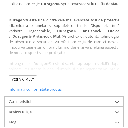
Nokia
Umidigi
Foliile de protecție
Duragon®
spun povestea stilului tău de viață
!
Nothing
verykool
Duragon®
este una dintre cele mai avansate folii de protecție
OnePlus
Vivo
siliconica a ecranelor si suprafetelor tactile. Disponibila în 2
Oppo
Vodafone
variante regenerabile,
Duragon® Antishock Lucios
si
Duragon® Antishock Mat
(Antireflexie), datorita tehnologiei
Orange
Wacom
de absorbtie a socurilor, va oferi protecția de care ai nevoie
Oukitel
Xiaomi
impotriva zgarieturilor, prafului, murdariei si va prelungi aspectul
de nou al dispozitivelor protejate.
Palm
Yezz
Întreaga linie Duragon® este discreta, aproape invizibilă dupa
Panasonic
Zamolxe
aplicare, rezistenta la apa, durabila si auto-regenerativa. Are o
Plum
ZTE
sensibilitate ridicată la atingere, iar luminozitatea afișajului este
complet păstrată.
VEZI MAI MULT
Posh
Informatii conformitate produs
Folia Duragon® vine insotita de un kit complet de instalare ce
Qmobile
conține:
Razer
Caracteristici
1 x folie display
1 x șervețel microfibră
Realme
Review-uri
(0)
1 x mini spray gel
Samsung
1 x mini racletă
Blog
Fiecare folie este tăiată astfel încât să fie compatibilă cu modelul
Sharp