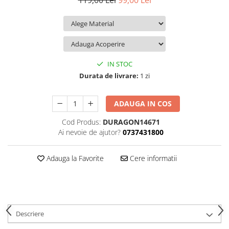
119,00 Lei
99,00 Lei
iQOO
Motorola
Opel
Itel
Nokia
Peugeot
Jolla
OnePlus
Porsche
Kyocera
Oppo
Renault
IN STOC
Lava
Oukitel
Seat
Durata de livrare:
1 zi
Leeco
Plum
Skoda
ADAUGA IN COS
Lenovo
Realme
Ssangyong
Cod Produs:
DURAGON14671
LG
Samsung
Subaru
Ai nevoie de ajutor?
0737431800
Maxwest
Sanko
Suzuki
Meizu
T-Mobile
Tesla
Adauga la Favorite
Cere informatii
Micromax
TCL
Toyota
Microsoft
Tecno
Volkswagen
Motorola
UGEE
Volvo
Descriere
Nio
Ulefone