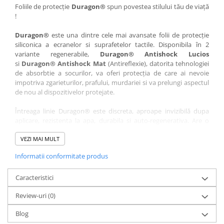
Nokia
Umidigi
Foliile de protecție
Duragon®
spun povestea stilului tău de viață
!
Nothing
verykool
Duragon®
este una dintre cele mai avansate folii de protecție
OnePlus
Vivo
siliconica a ecranelor si suprafetelor tactile. Disponibila în 2
Oppo
Vodafone
variante regenerabile,
Duragon® Antishock Lucios
si
Duragon® Antishock Mat
(Antireflexie), datorita tehnologiei
Orange
Wacom
de absorbtie a socurilor, va oferi protecția de care ai nevoie
Oukitel
Xiaomi
impotriva zgarieturilor, prafului, murdariei si va prelungi aspectul
de nou al dispozitivelor protejate.
Palm
Yezz
Întreaga linie Duragon® este discreta, aproape invizibilă dupa
Panasonic
Zamolxe
aplicare, rezistenta la apa, durabila si auto-regenerativa. Are o
Plum
ZTE
sensibilitate ridicată la atingere, iar luminozitatea afișajului este
complet păstrată.
VEZI MAI MULT
Posh
Informatii conformitate produs
Folia Duragon® vine insotita de un kit complet de instalare ce
Qmobile
conține:
Razer
Caracteristici
1 x folie display
1 x șervețel microfibră
Realme
Review-uri
(0)
1 x mini spray gel
Samsung
1 x mini racletă
Blog
Fiecare folie este tăiată astfel încât să fie compatibilă cu modelul
Sharp