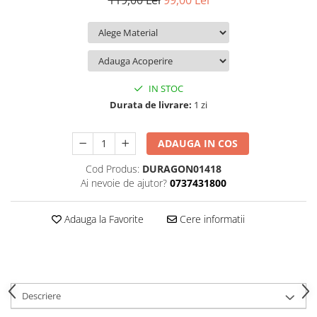
119,00 Lei
99,00 Lei
iQOO
Motorola
Opel
Itel
Nokia
Peugeot
Jolla
OnePlus
Porsche
Kyocera
Oppo
Renault
IN STOC
Lava
Oukitel
Seat
Durata de livrare:
1 zi
Leeco
Plum
Skoda
ADAUGA IN COS
Lenovo
Realme
Ssangyong
Cod Produs:
DURAGON01418
LG
Samsung
Subaru
Ai nevoie de ajutor?
0737431800
Maxwest
Sanko
Suzuki
Meizu
T-Mobile
Tesla
Adauga la Favorite
Cere informatii
Micromax
TCL
Toyota
Microsoft
Tecno
Volkswagen
Motorola
UGEE
Volvo
Descriere
Nio
Ulefone