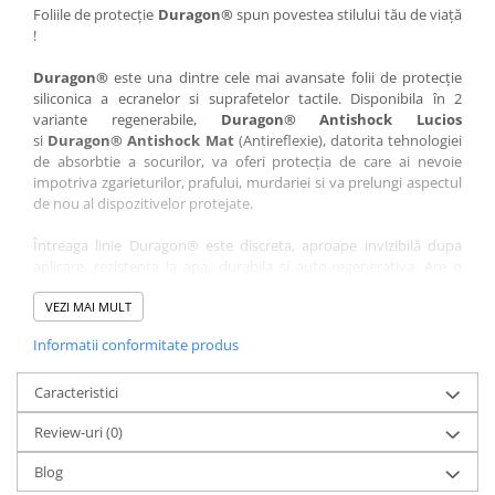
Nokia
Umidigi
Foliile de protecție
Duragon®
spun povestea stilului tău de viață
!
Nothing
verykool
Duragon®
este una dintre cele mai avansate folii de protecție
OnePlus
Vivo
siliconica a ecranelor si suprafetelor tactile. Disponibila în 2
Oppo
Vodafone
variante regenerabile,
Duragon® Antishock Lucios
si
Duragon® Antishock Mat
(Antireflexie), datorita tehnologiei
Orange
Wacom
de absorbtie a socurilor, va oferi protecția de care ai nevoie
Oukitel
Xiaomi
impotriva zgarieturilor, prafului, murdariei si va prelungi aspectul
de nou al dispozitivelor protejate.
Palm
Yezz
Întreaga linie Duragon® este discreta, aproape invizibilă dupa
Panasonic
Zamolxe
aplicare, rezistenta la apa, durabila si auto-regenerativa. Are o
Plum
ZTE
sensibilitate ridicată la atingere, iar luminozitatea afișajului este
complet păstrată.
VEZI MAI MULT
Posh
Informatii conformitate produs
Folia Duragon® vine insotita de un kit complet de instalare ce
Qmobile
conține:
Razer
Caracteristici
1 x folie display
1 x șervețel microfibră
Realme
Review-uri
(0)
1 x mini spray gel
Samsung
1 x mini racletă
Blog
Fiecare folie este tăiată astfel încât să fie compatibilă cu modelul
Sharp