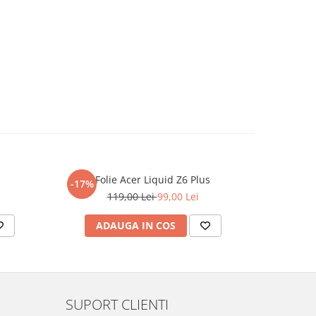
Folie Acer Liquid Z6 Plus
F
-17%
-17%
119,00 Lei
99,00 Lei
ADAUGA IN COS
AD
SUPORT CLIENTI