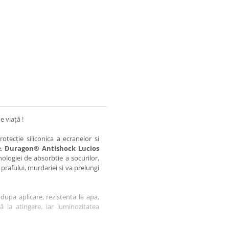
e viață !
otecție siliconica a ecranelor si
e,
Duragon® Antishock Lucios
nologiei de absorbtie a socurilor,
 prafului, murdariei si va prelungi
dupa aplicare, rezistenta la apa,
tă la atingere, iar luminozitatea