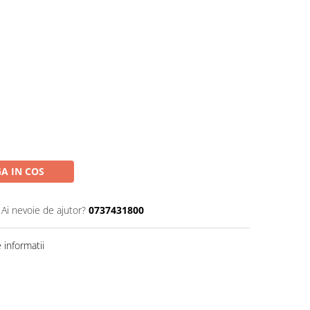
A IN COS
Ai nevoie de ajutor?
0737431800
informatii