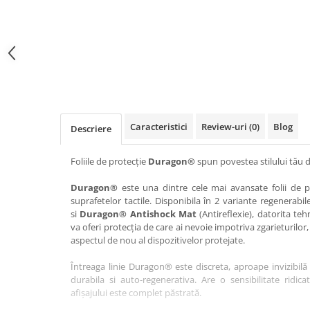
Haier
Huawei
Lexus
Skmei
Honor
HUION
Maserati
Suunto
HP
Icemobile
Mazda
The iHealth
HTC
Infinix
Mercedes-Benz
vivo
Huawei
itel
MG
Xiaomi
Icemobile
Lenovo
Mini Cooper
Caracteristici
Review-uri
(0)
Blog
Descriere
Infinix
LG
Mitsubishi
Intex
Microsoft
Nissan
Foliile de protecție
Duragon®
spun povestea stilului tău d
iQOO
Motorola
Opel
Duragon®
este una dintre cele mai avansate folii de pr
suprafetelor tactile. Disponibila în 2 variante regenerabil
Itel
Nokia
Peugeot
si
Duragon® Antishock Mat
(Antireflexie), datorita teh
Jolla
OnePlus
Porsche
va oferi protecția de care ai nevoie impotriva zgarieturilor,
aspectul de nou al dispozitivelor protejate.
Kyocera
Oppo
Renault
Întreaga linie Duragon® este discreta, aproape invizibilă 
Lava
Oukitel
Seat
durabila si auto-regenerativa. Are o sensibilitate ridica
Leeco
Plum
Skoda
afișajului este complet păstrată.