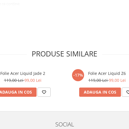
 ce conține:
ă cu modelul menționat în titlul
xperienta anterioara cu produse
PRODUSE SIMILARE
ului te vor ghida pas cu pas catre
tentie sporita in urmatoarele ore
ata, insa dispozitivul va fi complet
Folie Acer Liquid Jade 2
Folie Acer Liquid Z6
-17%
119,00 Lei
99,00 Lei
119,00 Lei
99,00 Lei
elul următor !
ADAUGA IN COS
ADAUGA IN COS
SOCIAL