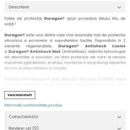
Nokia
Umidigi
Descriere
Nothing
verykool
Foliile de protecție
Duragon®
spun povestea stilului tău de
OnePlus
Vivo
viață !
Oppo
Vodafone
Duragon®
este una dintre cele mai avansate folii de protecție
Orange
Wacom
siliconica a ecranelor si suprafetelor tactile. Disponibila în 2
variante regenerabile,
Duragon® Antishock Lucios
Oukitel
Xiaomi
si
Duragon® Antishock Mat
(Antireflexie), datorita tehnologiei
Palm
Yezz
de absorbtie a socurilor, va oferi protecția de care ai nevoie
impotriva zgarieturilor, prafului, murdariei si va prelungi aspectul
Panasonic
Zamolxe
de nou al dispozitivelor protejate.
Plum
ZTE
Întreaga linie Duragon® este discreta, aproape invizibilă dupa
Posh
aplicare, rezistenta la apa, durabila si auto-regenerativa. Are o
sensibilitate ridicată la atingere, iar luminozitatea afișajului este
Qmobile
Vezi mai mult
complet păstrată.
Razer
Informatii conformitate produs
Folia Duragon® vine insotita de un kit complet de instalare ce
Realme
conține:
Caracteristici
1 x folie display
Samsung
1 x șervețel microfibră
Review-uri
(0)
Sharp
1 x mini spray gel