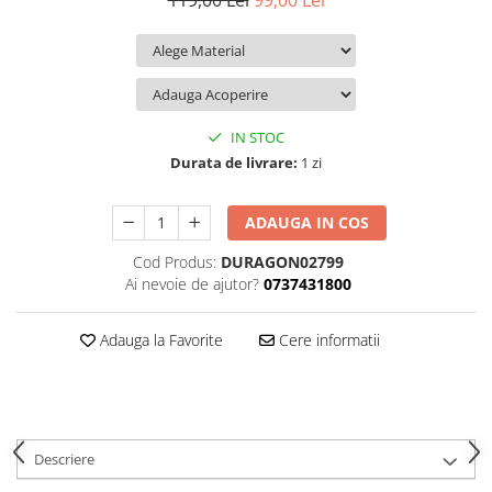
119,00 Lei
99,00 Lei
iQOO
Motorola
Opel
Itel
Nokia
Peugeot
Jolla
OnePlus
Porsche
Kyocera
Oppo
Renault
IN STOC
Lava
Oukitel
Seat
Durata de livrare:
1 zi
Leeco
Plum
Skoda
ADAUGA IN COS
Lenovo
Realme
Ssangyong
Cod Produs:
DURAGON02799
LG
Samsung
Subaru
Ai nevoie de ajutor?
0737431800
Maxwest
Sanko
Suzuki
Meizu
T-Mobile
Tesla
Adauga la Favorite
Cere informatii
Micromax
TCL
Toyota
Microsoft
Tecno
Volkswagen
Motorola
UGEE
Volvo
Descriere
Nio
Ulefone