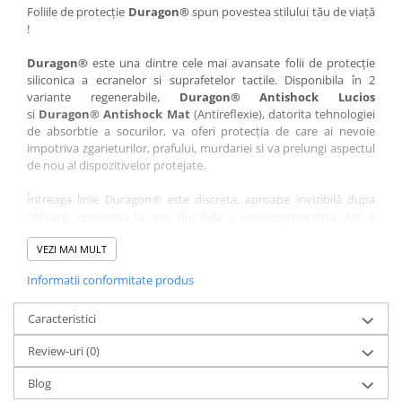
Nokia
Umidigi
Foliile de protecție
Duragon®
spun povestea stilului tău de viață
!
Nothing
verykool
Duragon®
este una dintre cele mai avansate folii de protecție
OnePlus
Vivo
siliconica a ecranelor si suprafetelor tactile. Disponibila în 2
Oppo
Vodafone
variante regenerabile,
Duragon® Antishock Lucios
si
Duragon® Antishock Mat
(Antireflexie), datorita tehnologiei
Orange
Wacom
de absorbtie a socurilor, va oferi protecția de care ai nevoie
Oukitel
Xiaomi
impotriva zgarieturilor, prafului, murdariei si va prelungi aspectul
de nou al dispozitivelor protejate.
Palm
Yezz
Întreaga linie Duragon® este discreta, aproape invizibilă dupa
Panasonic
Zamolxe
aplicare, rezistenta la apa, durabila si auto-regenerativa. Are o
Plum
ZTE
sensibilitate ridicată la atingere, iar luminozitatea afișajului este
complet păstrată.
VEZI MAI MULT
Posh
Informatii conformitate produs
Folia Duragon® vine insotita de un kit complet de instalare ce
Qmobile
conține:
Razer
Caracteristici
1 x folie display
1 x șervețel microfibră
Realme
Review-uri
(0)
1 x mini spray gel
Samsung
1 x mini racletă
Blog
Fiecare folie este tăiată astfel încât să fie compatibilă cu modelul
Sharp