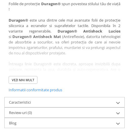
Nokia
Umidigi
Foliile de protecție
Duragon®
spun povestea stilului tău de viață
!
Nothing
verykool
Duragon®
este una dintre cele mai avansate folii de protecție
OnePlus
Vivo
siliconica a ecranelor si suprafetelor tactile. Disponibila în 2
Oppo
Vodafone
variante regenerabile,
Duragon® Antishock Lucios
si
Duragon® Antishock Mat
(Antireflexie), datorita tehnologiei
Orange
Wacom
de absorbtie a socurilor, va oferi protecția de care ai nevoie
Oukitel
Xiaomi
impotriva zgarieturilor, prafului, murdariei si va prelungi aspectul
de nou al dispozitivelor protejate.
Palm
Yezz
Întreaga linie Duragon® este discreta, aproape invizibilă dupa
Panasonic
Zamolxe
aplicare, rezistenta la apa, durabila si auto-regenerativa. Are o
Plum
ZTE
sensibilitate ridicată la atingere, iar luminozitatea afișajului este
complet păstrată.
VEZI MAI MULT
Posh
Informatii conformitate produs
Folia Duragon® vine insotita de un kit complet de instalare ce
Qmobile
conține:
Razer
Caracteristici
1 x folie display
1 x șervețel microfibră
Realme
Review-uri
(0)
1 x mini spray gel
Samsung
1 x mini racletă
Blog
Fiecare folie este tăiată astfel încât să fie compatibilă cu modelul
Sharp