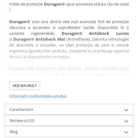
Nokia
Umidigi
Foliile de protecție
Duragon®
spun povestea stilului tău de viață
!
Nothing
verykool
Duragon®
este una dintre cele mai avansate folii de protecție
OnePlus
Vivo
siliconica a ecranelor si suprafetelor tactile. Disponibila în 2
Oppo
Vodafone
variante regenerabile,
Duragon® Antishock Lucios
si
Duragon® Antishock Mat
(Antireflexie), datorita tehnologiei
Orange
Wacom
de absorbtie a socurilor, va oferi protecția de care ai nevoie
Oukitel
Xiaomi
impotriva zgarieturilor, prafului, murdariei si va prelungi aspectul
de nou al dispozitivelor protejate.
Palm
Yezz
Întreaga linie Duragon® este discreta, aproape invizibilă dupa
Panasonic
Zamolxe
aplicare, rezistenta la apa, durabila si auto-regenerativa. Are o
Plum
ZTE
sensibilitate ridicată la atingere, iar luminozitatea afișajului este
complet păstrată.
VEZI MAI MULT
Posh
Informatii conformitate produs
Folia Duragon® vine insotita de un kit complet de instalare ce
Qmobile
conține:
Razer
Caracteristici
1 x folie display
1 x șervețel microfibră
Realme
Review-uri
(0)
1 x mini spray gel
Samsung
1 x mini racletă
Blog
Fiecare folie este tăiată astfel încât să fie compatibilă cu modelul
Sharp