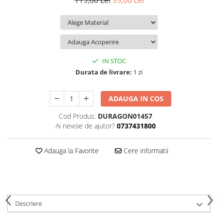
119,00 Lei
99,00 Lei
iQOO
Motorola
Opel
Itel
Nokia
Peugeot
Jolla
OnePlus
Porsche
Kyocera
Oppo
Renault
IN STOC
Lava
Oukitel
Seat
Durata de livrare:
1 zi
Leeco
Plum
Skoda
ADAUGA IN COS
Lenovo
Realme
Ssangyong
Cod Produs:
DURAGON01457
LG
Samsung
Subaru
Ai nevoie de ajutor?
0737431800
Maxwest
Sanko
Suzuki
Meizu
T-Mobile
Tesla
Adauga la Favorite
Cere informatii
Micromax
TCL
Toyota
Microsoft
Tecno
Volkswagen
Motorola
UGEE
Volvo
Descriere
Nio
Ulefone