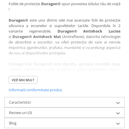
Nokia
Umidigi
Foliile de protecție
Duragon®
spun povestea stilului tău de viață
!
Nothing
verykool
Duragon®
este una dintre cele mai avansate folii de protecție
OnePlus
Vivo
siliconica a ecranelor si suprafetelor tactile. Disponibila în 2
Oppo
Vodafone
variante regenerabile,
Duragon® Antishock Lucios
si
Duragon® Antishock Mat
(Antireflexie), datorita tehnologiei
Orange
Wacom
de absorbtie a socurilor, va oferi protecția de care ai nevoie
Oukitel
Xiaomi
impotriva zgarieturilor, prafului, murdariei si va prelungi aspectul
de nou al dispozitivelor protejate.
Palm
Yezz
Întreaga linie Duragon® este discreta, aproape invizibilă dupa
Panasonic
Zamolxe
aplicare, rezistenta la apa, durabila si auto-regenerativa. Are o
Plum
ZTE
sensibilitate ridicată la atingere, iar luminozitatea afișajului este
complet păstrată.
VEZI MAI MULT
Posh
Informatii conformitate produs
Folia Duragon® vine insotita de un kit complet de instalare ce
Qmobile
conține:
Razer
Caracteristici
1 x folie display
1 x șervețel microfibră
Realme
Review-uri
(0)
1 x mini spray gel
Samsung
1 x mini racletă
Blog
Fiecare folie este tăiată astfel încât să fie compatibilă cu modelul
Sharp