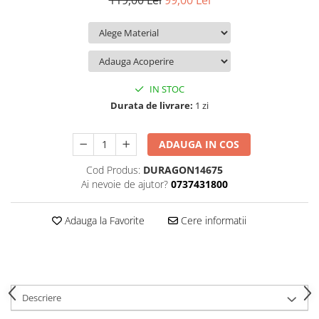
119,00 Lei
99,00 Lei
iQOO
Motorola
Opel
Itel
Nokia
Peugeot
Jolla
OnePlus
Porsche
Kyocera
Oppo
Renault
IN STOC
Lava
Oukitel
Seat
Durata de livrare:
1 zi
Leeco
Plum
Skoda
ADAUGA IN COS
Lenovo
Realme
Ssangyong
Cod Produs:
DURAGON14675
LG
Samsung
Subaru
Ai nevoie de ajutor?
0737431800
Maxwest
Sanko
Suzuki
Meizu
T-Mobile
Tesla
Adauga la Favorite
Cere informatii
Micromax
TCL
Toyota
Microsoft
Tecno
Volkswagen
Motorola
UGEE
Volvo
Descriere
Nio
Ulefone