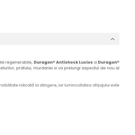
ante regenerabile,
Duragon® Antishock Lucios
si
Duragon®
eturilor, prafului, murdariei si va prelungi aspectul de nou al
bilitate ridicată la atingere, iar luminozitatea afișajului este