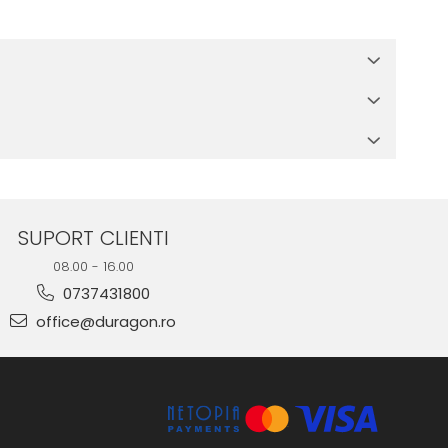
 in cutia produsului te vor ghida pas cu pas catre o instalare
e suprafata, insa dispozitivul va fi complet functional.
SUPORT CLIENTI
08.00 - 16.00
0737431800
office@duragon.ro