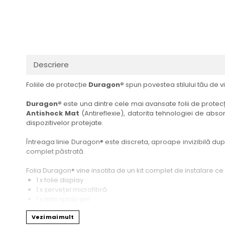
Haier
Huawei
Lexus
Skmei
Honor
HUION
Maserati
Suunto
HP
Icemobile
Mazda
The iHealth
HTC
Infinix
Mercedes-Benz
vivo
Descriere
Huawei
itel
MG
Xiaomi
Foliile de protecție
Duragon®
spun povestea stilului tău de vi
Icemobile
Lenovo
Mini Cooper
Infinix
LG
Mitsubishi
Duragon®
este una dintre cele mai avansate folii de protecți
Antishock Mat
(Antireflexie), datorita tehnologiei de absor
Intex
Microsoft
Nissan
dispozitivelor protejate.
iQOO
Motorola
Opel
Întreaga linie Duragon® este discreta, aproape invizibilă dupa 
Itel
Nokia
Peugeot
complet păstrată.
Jolla
OnePlus
Porsche
Folia Duragon® vine insotita de un kit complet de instalare ce
Kyocera
Oppo
Renault
1 x folie display
1 x șervețel microfibră
Lava
Oukitel
Seat
1 x mini spray gel
1 x mini racletă
Leeco
Plum
Skoda
Vezi mai mult
Fiecare folie este tăiată astfel încât să fie compatibilă cu mod