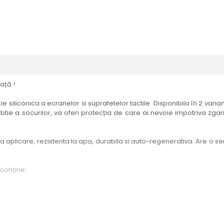
ață !
e siliconica a ecranelor si suprafetelor tactile. Disponibila în 2 vari
btie a socurilor, va oferi protecția de care ai nevoie impotriva zgari
aplicare, rezistenta la apa, durabila si auto-regenerativa. Are o sensi
 conține:
elul menționat în titlul produsului.