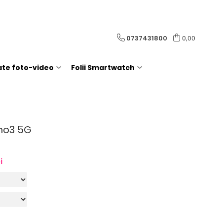
0737431800
0,00
rate foto-video
Folii Smartwatch
no3 5G
i