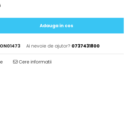
i
Adauga in cos
ON01473
Ai nevoie de ajutor?
0737431800
te
Cere informatii