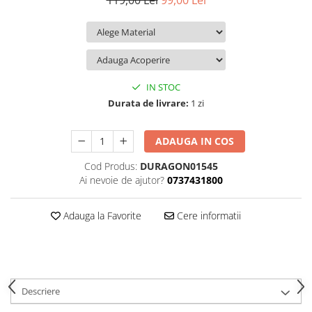
119,00 Lei
99,00 Lei
iQOO
Motorola
Opel
Itel
Nokia
Peugeot
Jolla
OnePlus
Porsche
Kyocera
Oppo
Renault
IN STOC
Lava
Oukitel
Seat
Durata de livrare:
1 zi
Leeco
Plum
Skoda
ADAUGA IN COS
Lenovo
Realme
Ssangyong
Cod Produs:
DURAGON01545
LG
Samsung
Subaru
Ai nevoie de ajutor?
0737431800
Maxwest
Sanko
Suzuki
Meizu
T-Mobile
Tesla
Adauga la Favorite
Cere informatii
Micromax
TCL
Toyota
Microsoft
Tecno
Volkswagen
Motorola
UGEE
Volvo
Descriere
Nio
Ulefone