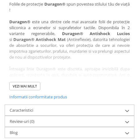
Nokia
Umidigi
Foliile de protecție
Duragon®
spun povestea stilului tău de viață
!
Nothing
verykool
Duragon®
este una dintre cele mai avansate folii de protecție
OnePlus
Vivo
siliconica a ecranelor si suprafetelor tactile. Disponibila în 2
Oppo
Vodafone
variante regenerabile,
Duragon® Antishock Lucios
si
Duragon® Antishock Mat
(Antireflexie), datorita tehnologiei
Orange
Wacom
de absorbtie a socurilor, va oferi protecția de care ai nevoie
Oukitel
Xiaomi
impotriva zgarieturilor, prafului, murdariei si va prelungi aspectul
de nou al dispozitivelor protejate.
Palm
Yezz
Întreaga linie Duragon® este discreta, aproape invizibilă dupa
Panasonic
Zamolxe
aplicare, rezistenta la apa, durabila si auto-regenerativa. Are o
Plum
ZTE
sensibilitate ridicată la atingere, iar luminozitatea afișajului este
complet păstrată.
VEZI MAI MULT
Posh
Informatii conformitate produs
Folia Duragon® vine insotita de un kit complet de instalare ce
Qmobile
conține:
Razer
Caracteristici
1 x folie display
1 x șervețel microfibră
Realme
Review-uri
(0)
1 x mini spray gel
Samsung
1 x mini racletă
Blog
Fiecare folie este tăiată astfel încât să fie compatibilă cu modelul
Sharp