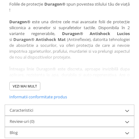
Nokia
Umidigi
Foliile de protecție
Duragon®
spun povestea stilului tău de viață
!
Nothing
verykool
Duragon®
este una dintre cele mai avansate folii de protecție
OnePlus
Vivo
siliconica a ecranelor si suprafetelor tactile. Disponibila în 2
Oppo
Vodafone
variante regenerabile,
Duragon® Antishock Lucios
si
Duragon® Antishock Mat
(Antireflexie), datorita tehnologiei
Orange
Wacom
de absorbtie a socurilor, va oferi protecția de care ai nevoie
Oukitel
Xiaomi
impotriva zgarieturilor, prafului, murdariei si va prelungi aspectul
de nou al dispozitivelor protejate.
Palm
Yezz
Întreaga linie Duragon® este discreta, aproape invizibilă dupa
Panasonic
Zamolxe
aplicare, rezistenta la apa, durabila si auto-regenerativa. Are o
Plum
ZTE
sensibilitate ridicată la atingere, iar luminozitatea afișajului este
complet păstrată.
VEZI MAI MULT
Posh
Informatii conformitate produs
Folia Duragon® vine insotita de un kit complet de instalare ce
Qmobile
conține:
Razer
Caracteristici
1 x folie display
1 x șervețel microfibră
Realme
Review-uri
(0)
1 x mini spray gel
Samsung
1 x mini racletă
Blog
Fiecare folie este tăiată astfel încât să fie compatibilă cu modelul
Sharp