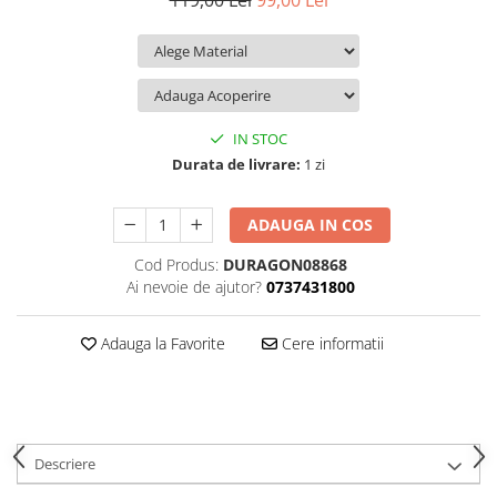
119,00 Lei
99,00 Lei
iQOO
Motorola
Opel
Itel
Nokia
Peugeot
Jolla
OnePlus
Porsche
Kyocera
Oppo
Renault
IN STOC
Lava
Oukitel
Seat
Durata de livrare:
1 zi
Leeco
Plum
Skoda
ADAUGA IN COS
Lenovo
Realme
Ssangyong
Cod Produs:
DURAGON08868
LG
Samsung
Subaru
Ai nevoie de ajutor?
0737431800
Maxwest
Sanko
Suzuki
Meizu
T-Mobile
Tesla
Adauga la Favorite
Cere informatii
Micromax
TCL
Toyota
Microsoft
Tecno
Volkswagen
Motorola
UGEE
Volvo
Descriere
Nio
Ulefone