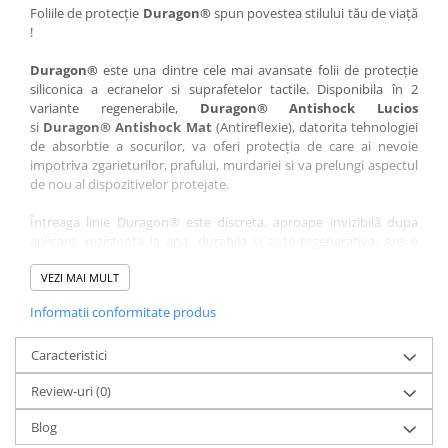
Nokia
Umidigi
Foliile de protecție
Duragon®
spun povestea stilului tău de viață
!
Nothing
verykool
Duragon®
este una dintre cele mai avansate folii de protecție
OnePlus
Vivo
siliconica a ecranelor si suprafetelor tactile. Disponibila în 2
Oppo
Vodafone
variante regenerabile,
Duragon® Antishock Lucios
si
Duragon® Antishock Mat
(Antireflexie), datorita tehnologiei
Orange
Wacom
de absorbtie a socurilor, va oferi protecția de care ai nevoie
Oukitel
Xiaomi
impotriva zgarieturilor, prafului, murdariei si va prelungi aspectul
de nou al dispozitivelor protejate.
Palm
Yezz
Întreaga linie Duragon® este discreta, aproape invizibilă dupa
Panasonic
Zamolxe
aplicare, rezistenta la apa, durabila si auto-regenerativa. Are o
Plum
ZTE
sensibilitate ridicată la atingere, iar luminozitatea afișajului este
complet păstrată.
VEZI MAI MULT
Posh
Informatii conformitate produs
Folia Duragon® vine insotita de un kit complet de instalare ce
Qmobile
conține:
Razer
Caracteristici
1 x folie display
1 x șervețel microfibră
Realme
Review-uri
(0)
1 x mini spray gel
Samsung
1 x mini racletă
Blog
Fiecare folie este tăiată astfel încât să fie compatibilă cu modelul
Sharp