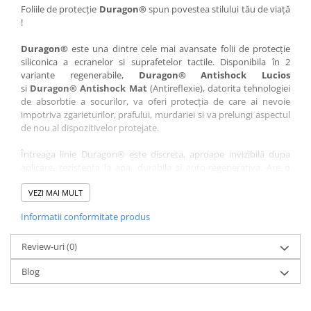
Nokia
Umidigi
Foliile de protecție
Duragon®
spun povestea stilului tău de viață
!
Nothing
verykool
Duragon®
este una dintre cele mai avansate folii de protecție
OnePlus
Vivo
siliconica a ecranelor si suprafetelor tactile. Disponibila în 2
Oppo
Vodafone
variante regenerabile,
Duragon® Antishock Lucios
si
Duragon® Antishock Mat
(Antireflexie), datorita tehnologiei
Orange
Wacom
de absorbtie a socurilor, va oferi protecția de care ai nevoie
Oukitel
Xiaomi
impotriva zgarieturilor, prafului, murdariei si va prelungi aspectul
de nou al dispozitivelor protejate.
Palm
Yezz
Întreaga linie Duragon® este discreta, aproape invizibilă dupa
Panasonic
Zamolxe
aplicare, rezistenta la apa, durabila si auto-regenerativa. Are o
Plum
ZTE
sensibilitate ridicată la atingere, iar luminozitatea afișajului este
complet păstrată.
VEZI MAI MULT
Posh
Informatii conformitate produs
Folia Duragon® vine insotita de un kit complet de instalare ce
Qmobile
conține:
Razer
Review-uri
1 x folie display
(0)
1 x șervețel microfibră
Realme
Blog
1 x mini spray gel
Samsung
1 x mini racletă
Fiecare folie este tăiată astfel încât să fie compatibilă cu modelul
Sharp