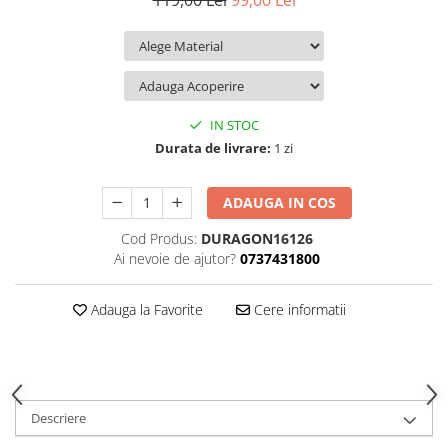
119,00 Lei
99,00 Lei
iQOO
Motorola
Opel
Itel
Nokia
Peugeot
Jolla
OnePlus
Porsche
Kyocera
Oppo
Renault
IN STOC
Lava
Oukitel
Seat
Durata de livrare:
1 zi
Leeco
Plum
Skoda
ADAUGA IN COS
Lenovo
Realme
Ssangyong
Cod Produs:
DURAGON16126
LG
Samsung
Subaru
Ai nevoie de ajutor?
0737431800
Maxwest
Sanko
Suzuki
Meizu
T-Mobile
Tesla
Adauga la Favorite
Cere informatii
Micromax
TCL
Toyota
Microsoft
Tecno
Volkswagen
Motorola
UGEE
Volvo
Descriere
Nio
Ulefone