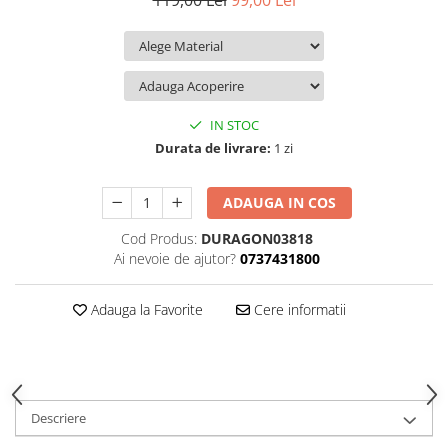
119,00 Lei
99,00 Lei
iQOO
Motorola
Opel
Itel
Nokia
Peugeot
Jolla
OnePlus
Porsche
Kyocera
Oppo
Renault
IN STOC
Lava
Oukitel
Seat
Durata de livrare:
1 zi
Leeco
Plum
Skoda
ADAUGA IN COS
Lenovo
Realme
Ssangyong
Cod Produs:
DURAGON03818
LG
Samsung
Subaru
Ai nevoie de ajutor?
0737431800
Maxwest
Sanko
Suzuki
Meizu
T-Mobile
Tesla
Adauga la Favorite
Cere informatii
Micromax
TCL
Toyota
Microsoft
Tecno
Volkswagen
Motorola
UGEE
Volvo
Descriere
Nio
Ulefone