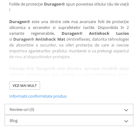
Nokia
Umidigi
Foliile de protecție
Duragon®
spun povestea stilului tău de viață
!
Nothing
verykool
Duragon®
este una dintre cele mai avansate folii de protecție
OnePlus
Vivo
siliconica a ecranelor si suprafetelor tactile. Disponibila în 2
Oppo
Vodafone
variante regenerabile,
Duragon® Antishock Lucios
si
Duragon® Antishock Mat
(Antireflexie), datorita tehnologiei
Orange
Wacom
de absorbtie a socurilor, va oferi protecția de care ai nevoie
Oukitel
Xiaomi
impotriva zgarieturilor, prafului, murdariei si va prelungi aspectul
de nou al dispozitivelor protejate.
Palm
Yezz
Întreaga linie Duragon® este discreta, aproape invizibilă dupa
Panasonic
Zamolxe
aplicare, rezistenta la apa, durabila si auto-regenerativa. Are o
Plum
ZTE
sensibilitate ridicată la atingere, iar luminozitatea afișajului este
complet păstrată.
VEZI MAI MULT
Posh
Informatii conformitate produs
Folia Duragon® vine insotita de un kit complet de instalare ce
Qmobile
conține:
Razer
Review-uri
1 x folie display
(0)
1 x șervețel microfibră
Realme
Blog
1 x mini spray gel
Samsung
1 x mini racletă
Fiecare folie este tăiată astfel încât să fie compatibilă cu modelul
Sharp