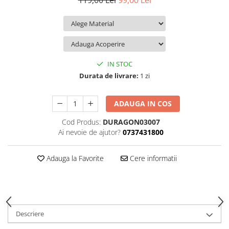
119,00 Lei
99,00 Lei
iQOO
Motorola
Opel
Itel
Nokia
Peugeot
Jolla
OnePlus
Porsche
Kyocera
Oppo
Renault
IN STOC
Lava
Oukitel
Seat
Durata de livrare:
1 zi
Leeco
Plum
Skoda
ADAUGA IN COS
Lenovo
Realme
Ssangyong
Cod Produs:
DURAGON03007
LG
Samsung
Subaru
Ai nevoie de ajutor?
0737431800
Maxwest
Sanko
Suzuki
Meizu
T-Mobile
Tesla
Adauga la Favorite
Cere informatii
Micromax
TCL
Toyota
Microsoft
Tecno
Volkswagen
Motorola
UGEE
Volvo
Descriere
Nio
Ulefone