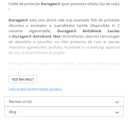
Nokia
Umidigi
Foliile de protecție
Duragon®
spun povestea stilului tău de viață
!
Nothing
verykool
Duragon®
este una dintre cele mai avansate folii de protecție
OnePlus
Vivo
siliconica a ecranelor si suprafetelor tactile. Disponibila în 2
Oppo
Vodafone
variante regenerabile,
Duragon® Antishock Lucios
si
Duragon® Antishock Mat
(Antireflexie), datorita tehnologiei
Orange
Wacom
de absorbtie a socurilor, va oferi protecția de care ai nevoie
Oukitel
Xiaomi
impotriva zgarieturilor, prafului, murdariei si va prelungi aspectul
de nou al dispozitivelor protejate.
Palm
Yezz
Întreaga linie Duragon® este discreta, aproape invizibilă dupa
Panasonic
Zamolxe
aplicare, rezistenta la apa, durabila si auto-regenerativa. Are o
Plum
ZTE
sensibilitate ridicată la atingere, iar luminozitatea afișajului este
complet păstrată.
VEZI MAI MULT
Posh
Informatii conformitate produs
Folia Duragon® vine insotita de un kit complet de instalare ce
Qmobile
conține:
Razer
Review-uri
1 x folie display
(0)
1 x șervețel microfibră
Realme
Blog
1 x mini spray gel
Samsung
1 x mini racletă
Fiecare folie este tăiată astfel încât să fie compatibilă cu modelul
Sharp