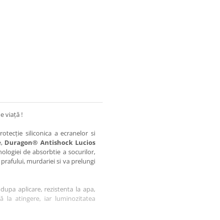
e viață !
otecție siliconica a ecranelor si
e,
Duragon® Antishock Lucios
nologiei de absorbtie a socurilor,
 prafului, murdariei si va prelungi
dupa aplicare, rezistenta la apa,
tă la atingere, iar luminozitatea