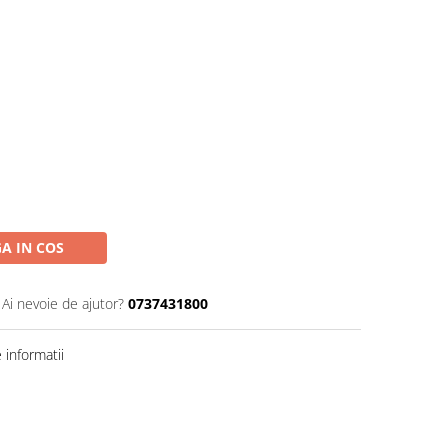
A IN COS
Ai nevoie de ajutor?
0737431800
informatii