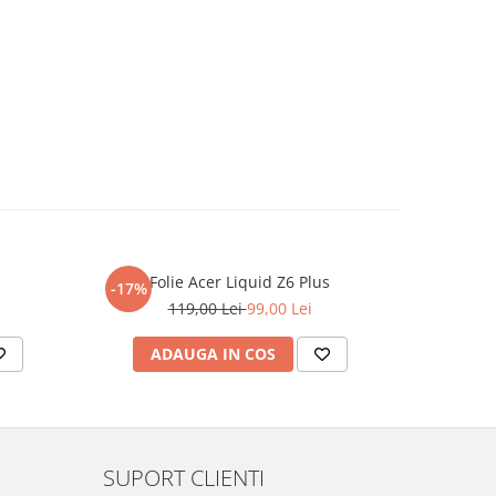
Folie Acer Liquid Z6 Plus
F
-17%
-17%
119,00 Lei
99,00 Lei
ADAUGA IN COS
AD
SUPORT CLIENTI