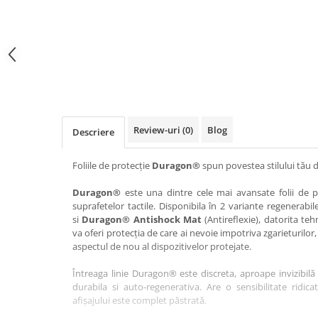
Haier
Huawei
Lexus
Skmei
Honor
HUION
Maserati
Suunto
HP
Icemobile
Mazda
The iHealth
HTC
Infinix
Mercedes-Benz
vivo
Huawei
itel
MG
Xiaomi
Icemobile
Lenovo
Mini Cooper
Review-uri
(0)
Blog
Descriere
Infinix
LG
Mitsubishi
Intex
Microsoft
Nissan
Foliile de protecție
Duragon®
spun povestea stilului tău d
iQOO
Motorola
Opel
Duragon®
este una dintre cele mai avansate folii de pr
suprafetelor tactile. Disponibila în 2 variante regenerabil
Itel
Nokia
Peugeot
si
Duragon® Antishock Mat
(Antireflexie), datorita teh
Jolla
OnePlus
Porsche
va oferi protecția de care ai nevoie impotriva zgarieturilor,
aspectul de nou al dispozitivelor protejate.
Kyocera
Oppo
Renault
Întreaga linie Duragon® este discreta, aproape invizibilă 
Lava
Oukitel
Seat
durabila si auto-regenerativa. Are o sensibilitate ridica
Leeco
Plum
Skoda
afișajului este complet păstrată.