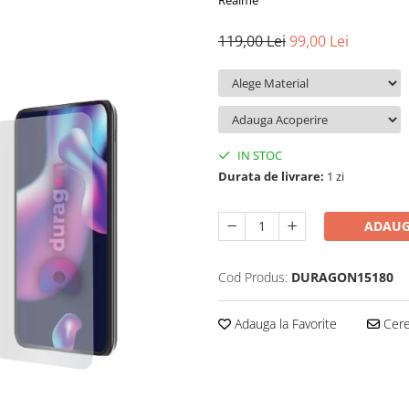
Realme
119,00 Lei
99,00 Lei
IN STOC
Durata de livrare:
1 zi
ADAUG
Cod Produs:
DURAGON15180
Adauga la Favorite
Cere 