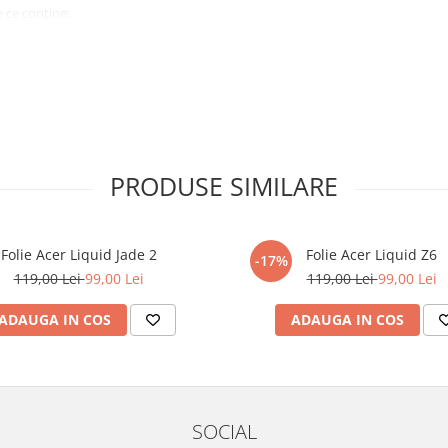
 ce conține:
ă cu modelul menționat în titlul
xperienta anterioara cu produse
PRODUSE SIMILARE
ului te vor ghida pas cu pas catre
tentie sporita in urmatoarele ore
ata, insa dispozitivul va fi complet
Folie Acer Liquid Jade 2
Folie Acer Liquid Z6
-17%
119,00 Lei
99,00 Lei
119,00 Lei
99,00 Lei
elul următor !
ADAUGA IN COS
ADAUGA IN COS
SOCIAL