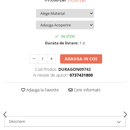
119,00 Lei
99,00 Lei
iQOO
Motorola
Opel
Itel
Nokia
Peugeot
Jolla
OnePlus
Porsche
Kyocera
Oppo
Renault
IN STOC
Lava
Oukitel
Seat
Durata de livrare:
1 zi
Leeco
Plum
Skoda
ADAUGA IN COS
Lenovo
Realme
Ssangyong
Cod Produs:
DURAGON09742
LG
Samsung
Subaru
Ai nevoie de ajutor?
0737431800
Maxwest
Sanko
Suzuki
Meizu
T-Mobile
Tesla
Adauga la Favorite
Cere informatii
Micromax
TCL
Toyota
Microsoft
Tecno
Volkswagen
Motorola
UGEE
Volvo
Descriere
Nio
Ulefone