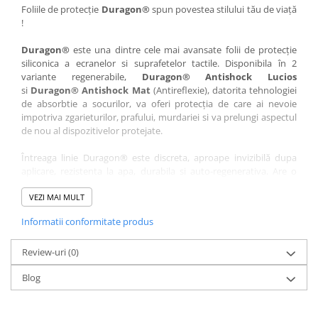
Nokia
Umidigi
Foliile de protecție
Duragon®
spun povestea stilului tău de viață
!
Nothing
verykool
Duragon®
este una dintre cele mai avansate folii de protecție
OnePlus
Vivo
siliconica a ecranelor si suprafetelor tactile. Disponibila în 2
Oppo
Vodafone
variante regenerabile,
Duragon® Antishock Lucios
si
Duragon® Antishock Mat
(Antireflexie), datorita tehnologiei
Orange
Wacom
de absorbtie a socurilor, va oferi protecția de care ai nevoie
Oukitel
Xiaomi
impotriva zgarieturilor, prafului, murdariei si va prelungi aspectul
de nou al dispozitivelor protejate.
Palm
Yezz
Întreaga linie Duragon® este discreta, aproape invizibilă dupa
Panasonic
Zamolxe
aplicare, rezistenta la apa, durabila si auto-regenerativa. Are o
Plum
ZTE
sensibilitate ridicată la atingere, iar luminozitatea afișajului este
complet păstrată.
VEZI MAI MULT
Posh
Informatii conformitate produs
Folia Duragon® vine insotita de un kit complet de instalare ce
Qmobile
conține:
Razer
Review-uri
1 x folie display
(0)
1 x șervețel microfibră
Realme
Blog
1 x mini spray gel
Samsung
1 x mini racletă
Fiecare folie este tăiată astfel încât să fie compatibilă cu modelul
Sharp