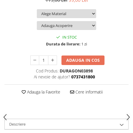
119,00 Lei
99,00 Lei
iQOO
Motorola
Opel
Itel
Nokia
Peugeot
Jolla
OnePlus
Porsche
Kyocera
Oppo
Renault
IN STOC
Lava
Oukitel
Seat
Durata de livrare:
1 zi
Leeco
Plum
Skoda
ADAUGA IN COS
Lenovo
Realme
Ssangyong
Cod Produs:
DURAGON03898
LG
Samsung
Subaru
Ai nevoie de ajutor?
0737431800
Maxwest
Sanko
Suzuki
Meizu
T-Mobile
Tesla
Adauga la Favorite
Cere informatii
Micromax
TCL
Toyota
Microsoft
Tecno
Volkswagen
Motorola
UGEE
Volvo
Descriere
Nio
Ulefone