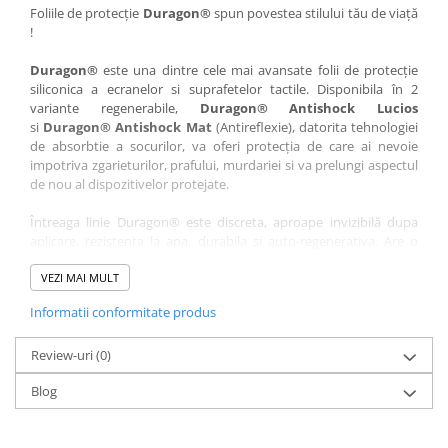
Nokia
Umidigi
Foliile de protecție
Duragon®
spun povestea stilului tău de viață
!
Nothing
verykool
Duragon®
este una dintre cele mai avansate folii de protecție
OnePlus
Vivo
siliconica a ecranelor si suprafetelor tactile. Disponibila în 2
Oppo
Vodafone
variante regenerabile,
Duragon® Antishock Lucios
si
Duragon® Antishock Mat
(Antireflexie), datorita tehnologiei
Orange
Wacom
de absorbtie a socurilor, va oferi protecția de care ai nevoie
Oukitel
Xiaomi
impotriva zgarieturilor, prafului, murdariei si va prelungi aspectul
de nou al dispozitivelor protejate.
Palm
Yezz
Întreaga linie Duragon® este discreta, aproape invizibilă dupa
Panasonic
Zamolxe
aplicare, rezistenta la apa, durabila si auto-regenerativa. Are o
Plum
ZTE
sensibilitate ridicată la atingere, iar luminozitatea afișajului este
complet păstrată.
VEZI MAI MULT
Posh
Informatii conformitate produs
Folia Duragon® vine insotita de un kit complet de instalare ce
Qmobile
conține:
Razer
Review-uri
1 x folie display
(0)
1 x șervețel microfibră
Realme
Blog
1 x mini spray gel
Samsung
1 x mini racletă
Fiecare folie este tăiată astfel încât să fie compatibilă cu modelul
Sharp