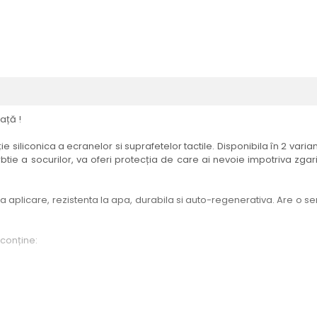
ață !
e siliconica a ecranelor si suprafetelor tactile. Disponibila în 2 vari
btie a socurilor, va oferi protecția de care ai nevoie impotriva zgari
aplicare, rezistenta la apa, durabila si auto-regenerativa. Are o sensi
 conține:
elul menționat în titlul produsului.