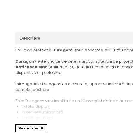
Haier
Huawei
Lexus
Skmei
Honor
HUION
Maserati
Suunto
HP
Icemobile
Mazda
The iHealth
HTC
Infinix
Mercedes-Benz
vivo
Descriere
Huawei
itel
MG
Xiaomi
Foliile de protecție
Duragon®
spun povestea stilului tău de vi
Icemobile
Lenovo
Mini Cooper
Infinix
LG
Mitsubishi
Duragon®
este una dintre cele mai avansate folii de protecți
Antishock Mat
(Antireflexie), datorita tehnologiei de absor
Intex
Microsoft
Nissan
dispozitivelor protejate.
iQOO
Motorola
Opel
Întreaga linie Duragon® este discreta, aproape invizibilă dupa 
Itel
Nokia
Peugeot
complet păstrată.
Jolla
OnePlus
Porsche
Folia Duragon® vine insotita de un kit complet de instalare ce
Kyocera
Oppo
Renault
1 x folie display
1 x șervețel microfibră
Lava
Oukitel
Seat
1 x mini spray gel
1 x mini racletă
Leeco
Plum
Skoda
Vezi mai mult
Fiecare folie este tăiată astfel încât să fie compatibilă cu mod