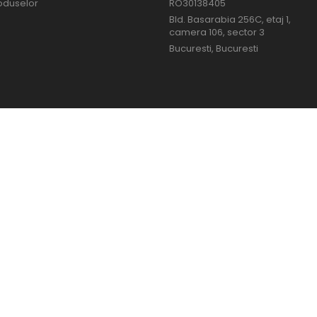
oduselor
RO30138405
Bld. Basarabia 256C, etaj 1,
camera 106, sector 3
Bucuresti, Bucuresti