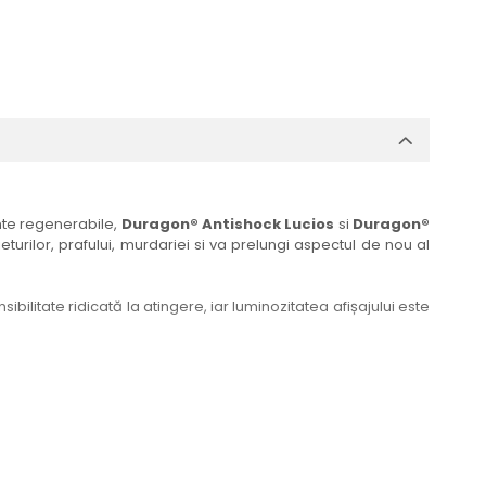
ante regenerabile,
Duragon® Antishock Lucios
si
Duragon®
eturilor, prafului, murdariei si va prelungi aspectul de nou al
bilitate ridicată la atingere, iar luminozitatea afișajului este