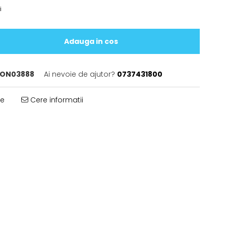
i
Adauga in cos
ON03888
Ai nevoie de ajutor?
0737431800
te
Cere informatii