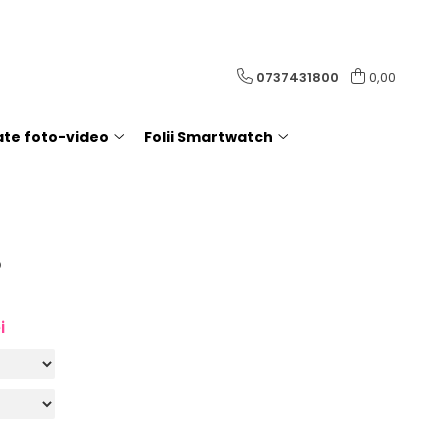
0737431800
0,00
rate foto-video
Folii Smartwatch
5
i