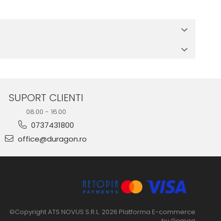
 in cutia produsului te vor ghida pas cu pas catre o instalare
e suprafata, insa dispozitivul va fi complet functional.
SUPORT CLIENTI
08.00 - 16.00
0737431800
office@duragon.ro
©Copyright ATS NOVUS S.R.L. 2026
Platforma E-commerce
by Gomag