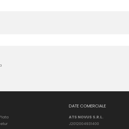
nta anterioara cu produse similare. Instructiunile de montaj regasite
 urmatoarele ore dupa instalare, astfel incat folia sa se stabilizeze p
l următor !
a
DATE COMERCIALE
Plata
ATS NOVUS S.R.L.
Retur
J2012004931400