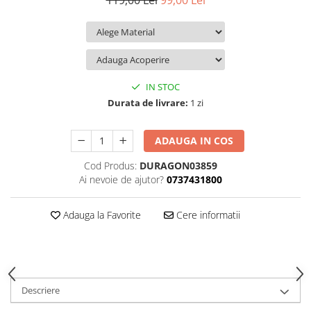
119,00 Lei
99,00 Lei
iQOO
Motorola
Opel
Itel
Nokia
Peugeot
Jolla
OnePlus
Porsche
Kyocera
Oppo
Renault
IN STOC
Lava
Oukitel
Seat
Durata de livrare:
1 zi
Leeco
Plum
Skoda
ADAUGA IN COS
Lenovo
Realme
Ssangyong
Cod Produs:
DURAGON03859
LG
Samsung
Subaru
Ai nevoie de ajutor?
0737431800
Maxwest
Sanko
Suzuki
Meizu
T-Mobile
Tesla
Adauga la Favorite
Cere informatii
Micromax
TCL
Toyota
Microsoft
Tecno
Volkswagen
Motorola
UGEE
Volvo
Descriere
Nio
Ulefone