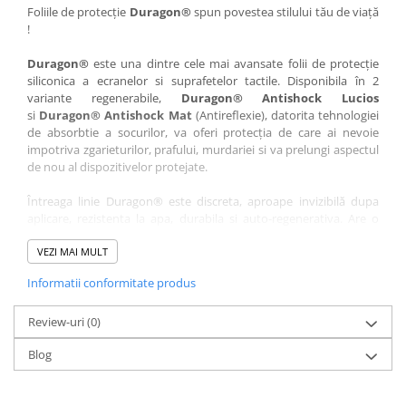
Nokia
Umidigi
Foliile de protecție
Duragon®
spun povestea stilului tău de viață
!
Nothing
verykool
Duragon®
este una dintre cele mai avansate folii de protecție
OnePlus
Vivo
siliconica a ecranelor si suprafetelor tactile. Disponibila în 2
Oppo
Vodafone
variante regenerabile,
Duragon® Antishock Lucios
si
Duragon® Antishock Mat
(Antireflexie), datorita tehnologiei
Orange
Wacom
de absorbtie a socurilor, va oferi protecția de care ai nevoie
Oukitel
Xiaomi
impotriva zgarieturilor, prafului, murdariei si va prelungi aspectul
de nou al dispozitivelor protejate.
Palm
Yezz
Întreaga linie Duragon® este discreta, aproape invizibilă dupa
Panasonic
Zamolxe
aplicare, rezistenta la apa, durabila si auto-regenerativa. Are o
Plum
ZTE
sensibilitate ridicată la atingere, iar luminozitatea afișajului este
complet păstrată.
VEZI MAI MULT
Posh
Informatii conformitate produs
Folia Duragon® vine insotita de un kit complet de instalare ce
Qmobile
conține:
Razer
Review-uri
1 x folie display
(0)
1 x șervețel microfibră
Realme
Blog
1 x mini spray gel
Samsung
1 x mini racletă
Fiecare folie este tăiată astfel încât să fie compatibilă cu modelul
Sharp