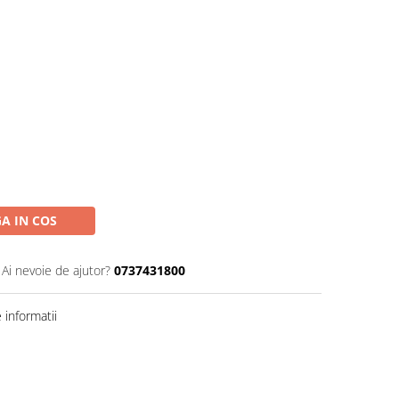
A IN COS
Ai nevoie de ajutor?
0737431800
informatii