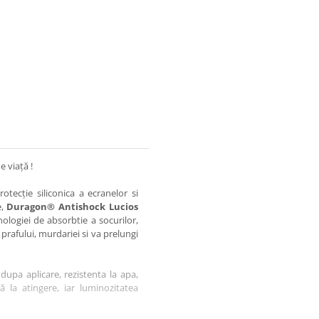
e viață !
otecție siliconica a ecranelor si
e,
Duragon® Antishock Lucios
nologiei de absorbtie a socurilor,
 prafului, murdariei si va prelungi
dupa aplicare, rezistenta la apa,
tă la atingere, iar luminozitatea