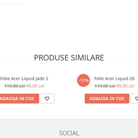
 ce conține:
ă cu modelul menționat în titlul
xperienta anterioara cu produse
PRODUSE SIMILARE
ului te vor ghida pas cu pas catre
tentie sporita in urmatoarele ore
ata, insa dispozitivul va fi complet
Folie Acer Liquid Jade 2
Folie Acer Liquid Z6
-17%
119,00 Lei
99,00 Lei
119,00 Lei
99,00 Lei
elul următor !
ADAUGA IN COS
ADAUGA IN COS
SOCIAL