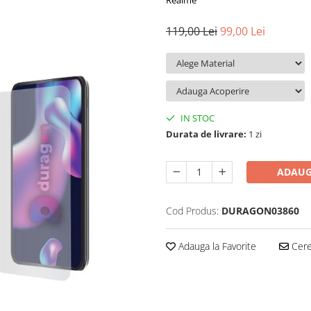
Realme
119,00 Lei
99,00 Lei
IN STOC
Durata de livrare:
1 zi
ADAUG
Cod Produs:
DURAGON03860
Adauga la Favorite
Cere 