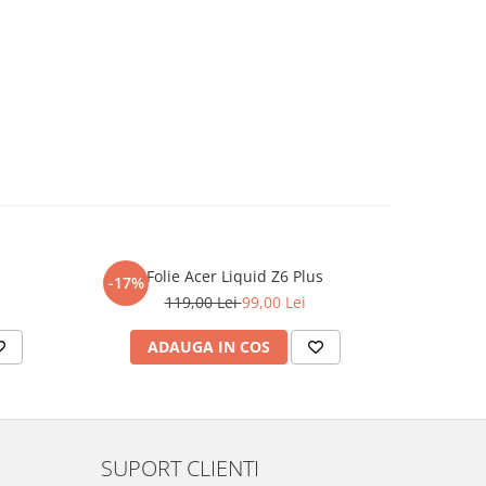
Folie Acer Liquid Z6 Plus
F
-17%
-17%
119,00 Lei
99,00 Lei
ADAUGA IN COS
AD
SUPORT CLIENTI