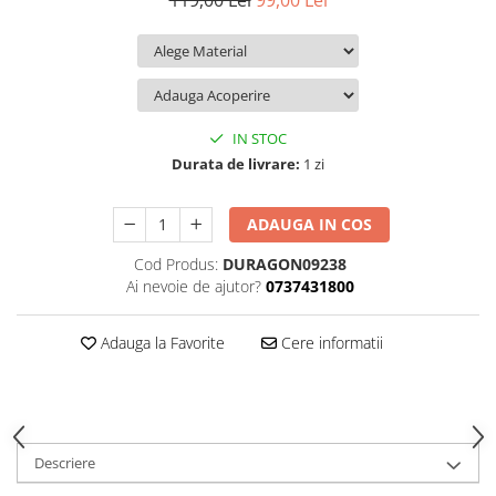
119,00 Lei
99,00 Lei
iQOO
Motorola
Opel
Itel
Nokia
Peugeot
Jolla
OnePlus
Porsche
Kyocera
Oppo
Renault
IN STOC
Lava
Oukitel
Seat
Durata de livrare:
1 zi
Leeco
Plum
Skoda
ADAUGA IN COS
Lenovo
Realme
Ssangyong
Cod Produs:
DURAGON09238
LG
Samsung
Subaru
Ai nevoie de ajutor?
0737431800
Maxwest
Sanko
Suzuki
Meizu
T-Mobile
Tesla
Adauga la Favorite
Cere informatii
Micromax
TCL
Toyota
Microsoft
Tecno
Volkswagen
Motorola
UGEE
Volvo
Descriere
Nio
Ulefone