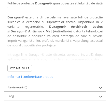
Nokia
Umidigi
Foliile de protecție
Duragon®
spun povestea stilului tău de viață
!
Nothing
verykool
Duragon®
este una dintre cele mai avansate folii de protecție
OnePlus
Vivo
siliconica a ecranelor si suprafetelor tactile. Disponibila în 2
Oppo
Vodafone
variante regenerabile,
Duragon® Antishock Lucios
si
Duragon® Antishock Mat
(Antireflexie), datorita tehnologiei
Orange
Wacom
de absorbtie a socurilor, va oferi protecția de care ai nevoie
Oukitel
Xiaomi
impotriva zgarieturilor, prafului, murdariei si va prelungi aspectul
de nou al dispozitivelor protejate.
Palm
Yezz
Întreaga linie Duragon® este discreta, aproape invizibilă dupa
Panasonic
Zamolxe
aplicare, rezistenta la apa, durabila si auto-regenerativa. Are o
Plum
ZTE
sensibilitate ridicată la atingere, iar luminozitatea afișajului este
complet păstrată.
VEZI MAI MULT
Posh
Informatii conformitate produs
Folia Duragon® vine insotita de un kit complet de instalare ce
Qmobile
conține:
Razer
Review-uri
1 x folie display
(0)
1 x șervețel microfibră
Realme
Blog
1 x mini spray gel
Samsung
1 x mini racletă
Fiecare folie este tăiată astfel încât să fie compatibilă cu modelul
Sharp