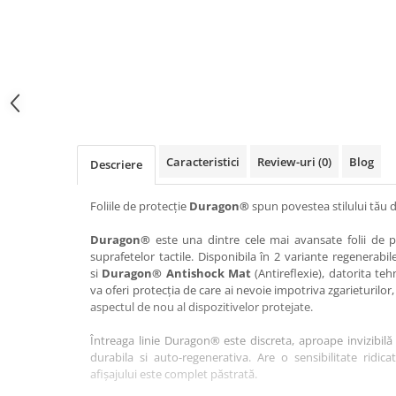
Haier
Huawei
Lexus
Skmei
Honor
HUION
Maserati
Suunto
HP
Icemobile
Mazda
The iHealth
HTC
Infinix
Mercedes-Benz
vivo
Huawei
itel
MG
Xiaomi
Icemobile
Lenovo
Mini Cooper
Caracteristici
Review-uri
(0)
Blog
Descriere
Infinix
LG
Mitsubishi
Intex
Microsoft
Nissan
Foliile de protecție
Duragon®
spun povestea stilului tău d
iQOO
Motorola
Opel
Duragon®
este una dintre cele mai avansate folii de pr
suprafetelor tactile. Disponibila în 2 variante regenerabil
Itel
Nokia
Peugeot
si
Duragon® Antishock Mat
(Antireflexie), datorita teh
Jolla
OnePlus
Porsche
va oferi protecția de care ai nevoie impotriva zgarieturilor,
aspectul de nou al dispozitivelor protejate.
Kyocera
Oppo
Renault
Întreaga linie Duragon® este discreta, aproape invizibilă 
Lava
Oukitel
Seat
durabila si auto-regenerativa. Are o sensibilitate ridica
Leeco
Plum
Skoda
afișajului este complet păstrată.