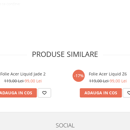
 ce conține:
ă cu modelul menționat în titlul
xperienta anterioara cu produse
PRODUSE SIMILARE
ului te vor ghida pas cu pas catre
tentie sporita in urmatoarele ore
ata, insa dispozitivul va fi complet
Folie Acer Liquid Jade 2
Folie Acer Liquid Z6
-17%
119,00 Lei
99,00 Lei
119,00 Lei
99,00 Lei
elul următor !
ADAUGA IN COS
ADAUGA IN COS
SOCIAL