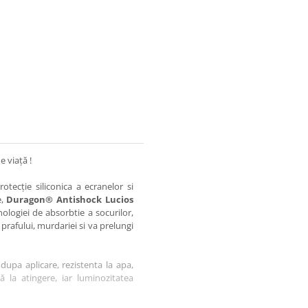
e viață !
otecție siliconica a ecranelor si
e,
Duragon® Antishock Lucios
nologiei de absorbtie a socurilor,
 prafului, murdariei si va prelungi
dupa aplicare, rezistenta la apa,
tă la atingere, iar luminozitatea