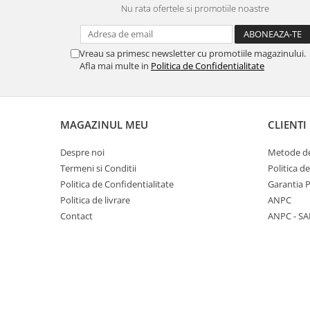
Nu rata ofertele si promotiile noastre
Panasonic
Zamolxe
Plum
ZTE
Vreau sa primesc newsletter cu promotiile magazinului.
Posh
Afla mai multe in
Politica de Confidentialitate
Qmobile
Razer
Realme
MAGAZINUL MEU
CLIENTI
Samsung
Despre noi
Metode de
Sharp
Termeni si Conditii
Politica d
Sonim
Politica de Confidentialitate
Garantia 
Politica de livrare
ANPC
Sony
Contact
ANPC - SA
T-mobile
TCL
Tecno
Ulefone