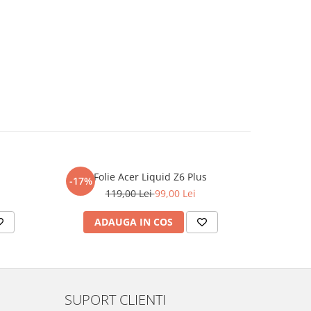
Folie Acer Liquid Z6 Plus
F
-17%
-17%
119,00 Lei
99,00 Lei
ADAUGA IN COS
AD
SUPORT CLIENTI