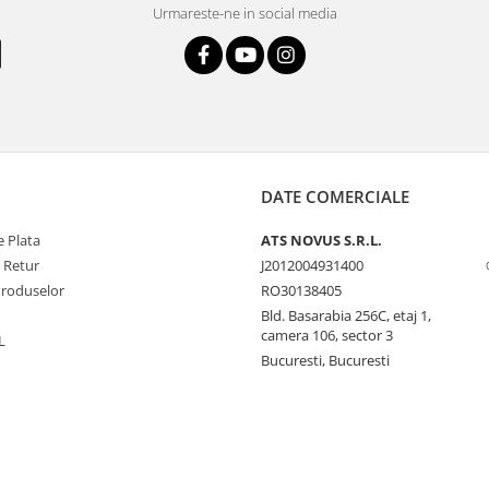
Urmareste-ne in social media
DATE COMERCIALE
 Plata
ATS NOVUS S.R.L.
e Retur
J2012004931400
Produselor
RO30138405
Bld. Basarabia 256C, etaj 1,
camera 106, sector 3
L
Bucuresti, Bucuresti