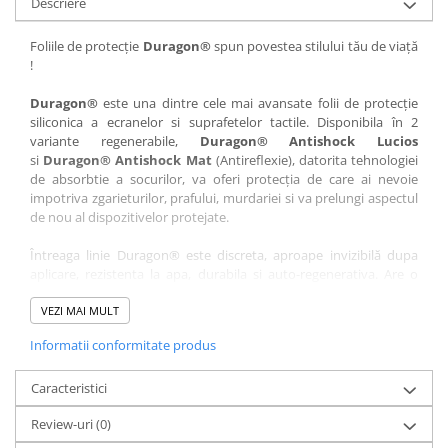
Descriere
Nokia
Umidigi
Nothing
verykool
Foliile de protecție
Duragon®
spun povestea stilului tău de viață
!
OnePlus
Vivo
Oppo
Vodafone
Duragon®
este una dintre cele mai avansate folii de protecție
siliconica a ecranelor si suprafetelor tactile. Disponibila în 2
Orange
Wacom
variante regenerabile,
Duragon® Antishock Lucios
si
Duragon® Antishock Mat
(Antireflexie), datorita tehnologiei
Oukitel
Xiaomi
de absorbtie a socurilor, va oferi protecția de care ai nevoie
Palm
Yezz
impotriva zgarieturilor, prafului, murdariei si va prelungi aspectul
de nou al dispozitivelor protejate.
Panasonic
Zamolxe
Întreaga linie Duragon® este discreta, aproape invizibilă dupa
Plum
ZTE
aplicare, rezistenta la apa, durabila si auto-regenerativa. Are o
Posh
sensibilitate ridicată la atingere, iar luminozitatea afișajului este
complet păstrată.
VEZI MAI MULT
Qmobile
Informatii conformitate produs
Folia Duragon® vine insotita de un kit complet de instalare ce
Razer
conține:
Realme
Caracteristici
1 x folie display
1 x șervețel microfibră
Samsung
Review-uri
(0)
1 x mini spray gel
Sharp
1 x mini racletă