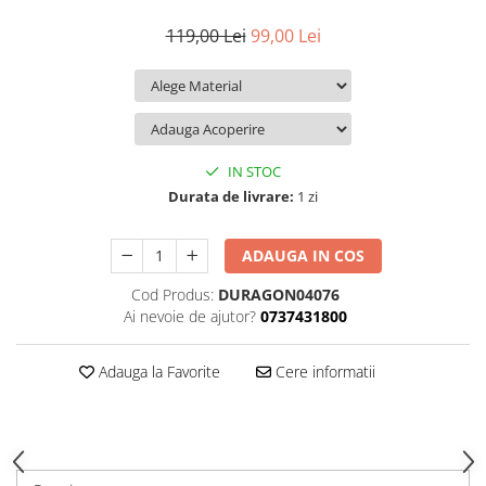
iQOO
Motorola
Opel
119,00 Lei
99,00 Lei
Itel
Nokia
Peugeot
Jolla
OnePlus
Porsche
Kyocera
Oppo
Renault
Lava
Oukitel
Seat
IN STOC
Leeco
Plum
Skoda
Durata de livrare:
1 zi
Lenovo
Realme
Ssangyong
ADAUGA IN COS
LG
Samsung
Subaru
Cod Produs:
DURAGON04076
Maxwest
Sanko
Suzuki
Ai nevoie de ajutor?
0737431800
Meizu
T-Mobile
Tesla
Micromax
TCL
Toyota
Adauga la Favorite
Cere informatii
Microsoft
Tecno
Volkswagen
Motorola
UGEE
Volvo
Nio
Ulefone