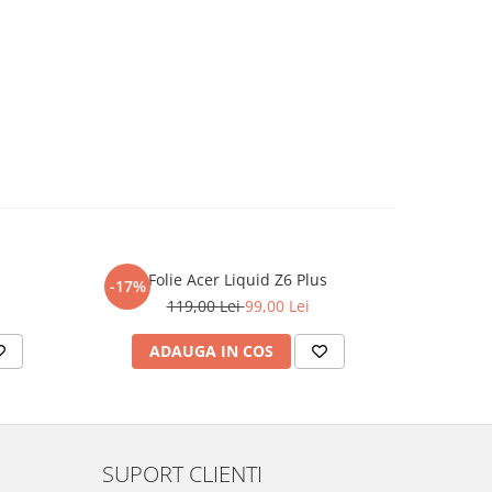
Folie Acer Liquid Z6 Plus
F
-17%
-17%
119,00 Lei
99,00 Lei
ADAUGA IN COS
AD
SUPORT CLIENTI