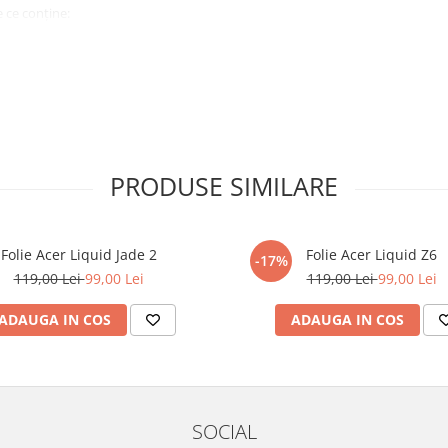
 ce conține:
ă cu modelul menționat în titlul
xperienta anterioara cu produse
PRODUSE SIMILARE
ului te vor ghida pas cu pas catre
tentie sporita in urmatoarele ore
ata, insa dispozitivul va fi complet
Folie Acer Liquid Jade 2
Folie Acer Liquid Z6
-17%
119,00 Lei
99,00 Lei
119,00 Lei
99,00 Lei
elul următor !
ADAUGA IN COS
ADAUGA IN COS
SOCIAL