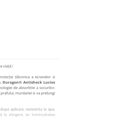
e viață !
otecție siliconica a ecranelor si
e,
Duragon® Antishock Lucios
nologiei de absorbtie a socurilor,
 prafului, murdariei si va prelungi
dupa aplicare, rezistenta la apa,
tă la atingere, iar luminozitatea