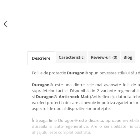
Haier
Huawei
Lexus
Skmei
Honor
HUION
Maserati
Suunto
HP
Icemobile
Mazda
The iHealth
HTC
Infinix
Mercedes-Benz
vivo
Huawei
itel
MG
Xiaomi
Icemobile
Lenovo
Mini Cooper
Caracteristici
Review-uri
(0)
Blog
Descriere
Infinix
LG
Mitsubishi
Intex
Microsoft
Nissan
Foliile de protecție
Duragon®
spun povestea stilului tău d
iQOO
Motorola
Opel
Duragon®
este una dintre cele mai avansate folii de pr
suprafetelor tactile. Disponibila în 2 variante regenerabil
Itel
Nokia
Peugeot
si
Duragon® Antishock Mat
(Antireflexie), datorita teh
Jolla
OnePlus
Porsche
va oferi protecția de care ai nevoie impotriva zgarieturilor,
aspectul de nou al dispozitivelor protejate.
Kyocera
Oppo
Renault
Întreaga linie Duragon® este discreta, aproape invizibilă 
Lava
Oukitel
Seat
durabila si auto-regenerativa. Are o sensibilitate ridica
Leeco
Plum
Skoda
afișajului este complet păstrată.