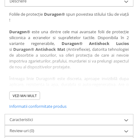
Descriere
Nokia
Umidigi
Nothing
verykool
Foliile de protecție
Duragon®
spun povestea stilului tău de viață
!
OnePlus
Vivo
Oppo
Vodafone
Duragon®
este una dintre cele mai avansate folii de protecție
siliconica a ecranelor si suprafetelor tactile. Disponibila în 2
Orange
Wacom
variante regenerabile,
Duragon® Antishock Lucios
si
Duragon® Antishock Mat
(Antireflexie), datorita tehnologiei
Oukitel
Xiaomi
de absorbtie a socurilor, va oferi protecția de care ai nevoie
Palm
Yezz
impotriva zgarieturilor, prafului, murdariei si va prelungi aspectul
de nou al dispozitivelor protejate.
Panasonic
Zamolxe
Întreaga linie Duragon® este discreta, aproape invizibilă dupa
Plum
ZTE
aplicare, rezistenta la apa, durabila si auto-regenerativa. Are o
Posh
sensibilitate ridicată la atingere, iar luminozitatea afișajului este
complet păstrată.
VEZI MAI MULT
Qmobile
Informatii conformitate produs
Folia Duragon® vine insotita de un kit complet de instalare ce
Razer
conține:
Realme
Caracteristici
1 x folie display
1 x șervețel microfibră
Samsung
Review-uri
(0)
1 x mini spray gel
Sharp
1 x mini racletă