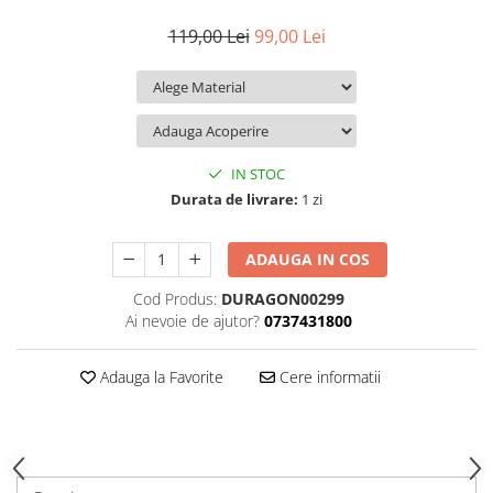
iQOO
Motorola
Opel
119,00 Lei
99,00 Lei
Itel
Nokia
Peugeot
Jolla
OnePlus
Porsche
Kyocera
Oppo
Renault
Lava
Oukitel
Seat
IN STOC
Leeco
Plum
Skoda
Durata de livrare:
1 zi
Lenovo
Realme
Ssangyong
ADAUGA IN COS
LG
Samsung
Subaru
Cod Produs:
DURAGON00299
Maxwest
Sanko
Suzuki
Ai nevoie de ajutor?
0737431800
Meizu
T-Mobile
Tesla
Micromax
TCL
Toyota
Adauga la Favorite
Cere informatii
Microsoft
Tecno
Volkswagen
Motorola
UGEE
Volvo
Nio
Ulefone