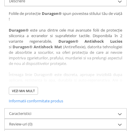
Descriere
Nokia
Umidigi
Nothing
verykool
Foliile de protecție
Duragon®
spun povestea stilului tău de viață
!
OnePlus
Vivo
Oppo
Vodafone
Duragon®
este una dintre cele mai avansate folii de protecție
siliconica a ecranelor si suprafetelor tactile. Disponibila în 2
Orange
Wacom
variante regenerabile,
Duragon® Antishock Lucios
si
Duragon® Antishock Mat
(Antireflexie), datorita tehnologiei
Oukitel
Xiaomi
de absorbtie a socurilor, va oferi protecția de care ai nevoie
Palm
Yezz
impotriva zgarieturilor, prafului, murdariei si va prelungi aspectul
de nou al dispozitivelor protejate.
Panasonic
Zamolxe
Întreaga linie Duragon® este discreta, aproape invizibilă dupa
Plum
ZTE
aplicare, rezistenta la apa, durabila si auto-regenerativa. Are o
Posh
sensibilitate ridicată la atingere, iar luminozitatea afișajului este
complet păstrată.
VEZI MAI MULT
Qmobile
Informatii conformitate produs
Folia Duragon® vine insotita de un kit complet de instalare ce
Razer
conține:
Realme
Caracteristici
1 x folie display
1 x șervețel microfibră
Samsung
Review-uri
(0)
1 x mini spray gel
Sharp
1 x mini racletă