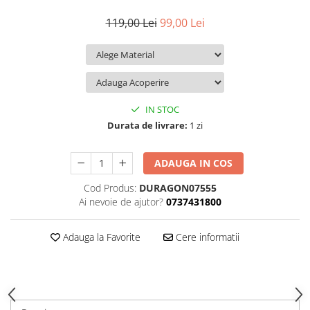
iQOO
Motorola
Opel
119,00 Lei
99,00 Lei
Itel
Nokia
Peugeot
Jolla
OnePlus
Porsche
Kyocera
Oppo
Renault
Lava
Oukitel
Seat
IN STOC
Leeco
Plum
Skoda
Durata de livrare:
1 zi
Lenovo
Realme
Ssangyong
ADAUGA IN COS
LG
Samsung
Subaru
Cod Produs:
DURAGON07555
Maxwest
Sanko
Suzuki
Ai nevoie de ajutor?
0737431800
Meizu
T-Mobile
Tesla
Micromax
TCL
Toyota
Adauga la Favorite
Cere informatii
Microsoft
Tecno
Volkswagen
Motorola
UGEE
Volvo
Nio
Ulefone