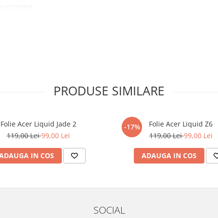
 ce conține:
ă cu modelul menționat în titlul
xperienta anterioara cu produse
PRODUSE SIMILARE
ului te vor ghida pas cu pas catre
tentie sporita in urmatoarele ore
ata, insa dispozitivul va fi complet
Folie Acer Liquid Jade 2
Folie Acer Liquid Z6
-17%
119,00 Lei
99,00 Lei
119,00 Lei
99,00 Lei
elul următor !
ADAUGA IN COS
ADAUGA IN COS
SOCIAL