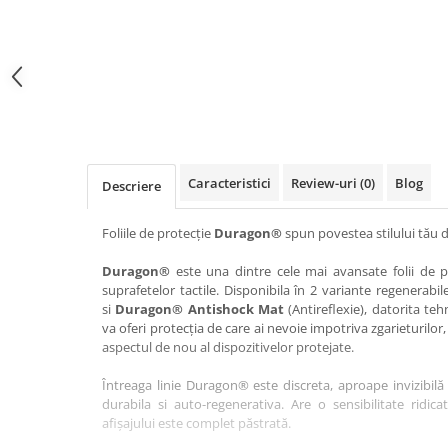
Haier
Huawei
Lexus
Skmei
Honor
HUION
Maserati
Suunto
HP
Icemobile
Mazda
The iHealth
HTC
Infinix
Mercedes-Benz
vivo
Huawei
itel
MG
Xiaomi
Icemobile
Lenovo
Mini Cooper
Caracteristici
Review-uri
(0)
Blog
Descriere
Infinix
LG
Mitsubishi
Intex
Microsoft
Nissan
Foliile de protecție
Duragon®
spun povestea stilului tău d
iQOO
Motorola
Opel
Duragon®
este una dintre cele mai avansate folii de pr
suprafetelor tactile. Disponibila în 2 variante regenerabil
Itel
Nokia
Peugeot
si
Duragon® Antishock Mat
(Antireflexie), datorita teh
Jolla
OnePlus
Porsche
va oferi protecția de care ai nevoie impotriva zgarieturilor,
aspectul de nou al dispozitivelor protejate.
Kyocera
Oppo
Renault
Întreaga linie Duragon® este discreta, aproape invizibilă 
Lava
Oukitel
Seat
durabila si auto-regenerativa. Are o sensibilitate ridica
Leeco
Plum
Skoda
afișajului este complet păstrată.