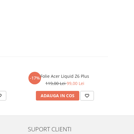
Folie Acer Liquid Z6 Plus
F
-17%
-17%
119,00 Lei
99,00 Lei
ADAUGA IN COS
AD
SUPORT CLIENTI