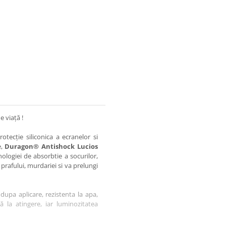
e viață !
otecție siliconica a ecranelor si
e,
Duragon® Antishock Lucios
nologiei de absorbtie a socurilor,
 prafului, murdariei si va prelungi
dupa aplicare, rezistenta la apa,
tă la atingere, iar luminozitatea