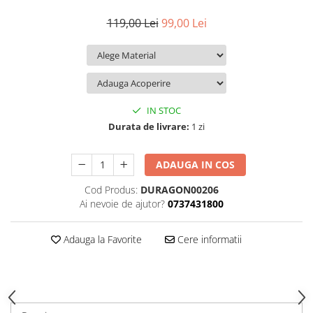
iQOO
Motorola
Opel
119,00 Lei
99,00 Lei
Itel
Nokia
Peugeot
Jolla
OnePlus
Porsche
Kyocera
Oppo
Renault
Lava
Oukitel
Seat
IN STOC
Leeco
Plum
Skoda
Durata de livrare:
1 zi
Lenovo
Realme
Ssangyong
ADAUGA IN COS
LG
Samsung
Subaru
Cod Produs:
DURAGON00206
Maxwest
Sanko
Suzuki
Ai nevoie de ajutor?
0737431800
Meizu
T-Mobile
Tesla
Micromax
TCL
Toyota
Adauga la Favorite
Cere informatii
Microsoft
Tecno
Volkswagen
Motorola
UGEE
Volvo
Nio
Ulefone