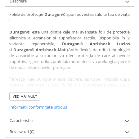
Descriere
Nokia
Umidigi
Nothing
verykool
Foliile de protecție
Duragon®
spun povestea stilului tău de viață
!
OnePlus
Vivo
Oppo
Vodafone
Duragon®
este una dintre cele mai avansate folii de protecție
siliconica a ecranelor si suprafetelor tactile. Disponibila în 2
Orange
Wacom
variante regenerabile,
Duragon® Antishock Lucios
si
Duragon® Antishock Mat
(Antireflexie), datorita tehnologiei
Oukitel
Xiaomi
de absorbtie a socurilor, va oferi protecția de care ai nevoie
Palm
Yezz
impotriva zgarieturilor, prafului, murdariei si va prelungi aspectul
de nou al dispozitivelor protejate.
Panasonic
Zamolxe
Întreaga linie Duragon® este discreta, aproape invizibilă dupa
Plum
ZTE
aplicare, rezistenta la apa, durabila si auto-regenerativa. Are o
Posh
sensibilitate ridicată la atingere, iar luminozitatea afișajului este
complet păstrată.
VEZI MAI MULT
Qmobile
Informatii conformitate produs
Folia Duragon® vine insotita de un kit complet de instalare ce
Razer
conține:
Realme
Caracteristici
1 x folie display
1 x șervețel microfibră
Samsung
Review-uri
(0)
1 x mini spray gel
Sharp
1 x mini racletă