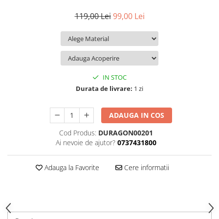
iQOO
Motorola
Opel
119,00 Lei
99,00 Lei
Itel
Nokia
Peugeot
Jolla
OnePlus
Porsche
Kyocera
Oppo
Renault
Lava
Oukitel
Seat
IN STOC
Leeco
Plum
Skoda
Durata de livrare:
1 zi
Lenovo
Realme
Ssangyong
ADAUGA IN COS
LG
Samsung
Subaru
Cod Produs:
DURAGON00201
Maxwest
Sanko
Suzuki
Ai nevoie de ajutor?
0737431800
Meizu
T-Mobile
Tesla
Micromax
TCL
Toyota
Adauga la Favorite
Cere informatii
Microsoft
Tecno
Volkswagen
Motorola
UGEE
Volvo
Nio
Ulefone