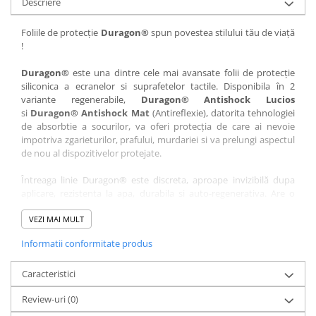
Descriere
Nokia
Umidigi
Nothing
verykool
Foliile de protecție
Duragon®
spun povestea stilului tău de viață
!
OnePlus
Vivo
Oppo
Vodafone
Duragon®
este una dintre cele mai avansate folii de protecție
siliconica a ecranelor si suprafetelor tactile. Disponibila în 2
Orange
Wacom
variante regenerabile,
Duragon® Antishock Lucios
si
Duragon® Antishock Mat
(Antireflexie), datorita tehnologiei
Oukitel
Xiaomi
de absorbtie a socurilor, va oferi protecția de care ai nevoie
Palm
Yezz
impotriva zgarieturilor, prafului, murdariei si va prelungi aspectul
de nou al dispozitivelor protejate.
Panasonic
Zamolxe
Întreaga linie Duragon® este discreta, aproape invizibilă dupa
Plum
ZTE
aplicare, rezistenta la apa, durabila si auto-regenerativa. Are o
Posh
sensibilitate ridicată la atingere, iar luminozitatea afișajului este
complet păstrată.
VEZI MAI MULT
Qmobile
Informatii conformitate produs
Folia Duragon® vine insotita de un kit complet de instalare ce
Razer
conține:
Realme
Caracteristici
1 x folie display
1 x șervețel microfibră
Samsung
Review-uri
(0)
1 x mini spray gel
Sharp
1 x mini racletă